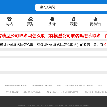
网名
笑话
头像
表情
祝福语
有模型公司取名吗怎么取（有模型公司取名吗怎么取名）
模型公司取名吗怎么取（有模型公司取名吗怎么取名）的格言 - 总共有
0
《给老公发关心短信大全》推荐10句
关于对老师祝福的话（推荐10句
冰裸替
关于宝宝晚安的句子（描述宝宝的晚安短信
花臂女
什么字与昂搭配名字好
属兔名字里带林字好吗女孩
文字转发小游戏的软件（文字转发小游戏的软件下载）
连词的小游戏（连词成句的小游戏
本站提供
句子
、
说说
、
网名
、
笑话
、
头像
、
表情
、
祝福语
、
情书
、
dj舞曲
、
语录
、
爱情
、
小狸猫短文学
。等内容！