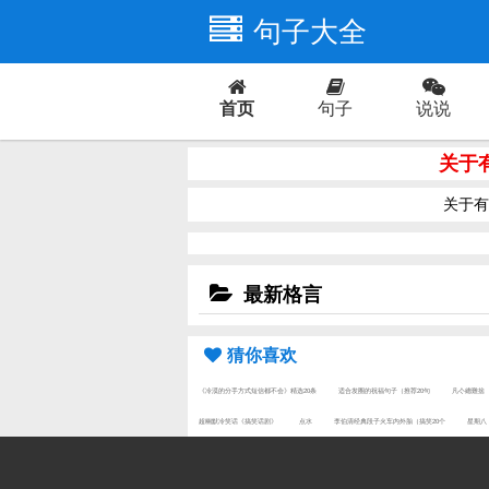
句子大全
首页
句子
说说
爱情
关于
关于有
最新格言
猜你喜欢
《冷漠的分手方式短信都不会》精选20条
适合发圈的祝福句子（推荐20句
凡亽總難捨
超幽默冷笑话《搞笑话剧》
点水
李伯清经典段子火车内外胎（搞笑20个
星期八