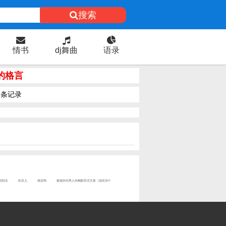
搜索
情书
dj舞曲
语录
的格言
条记录
陌陌女
狄淇儿
烧花鸭
被抛弃的男人的幽默笑话文案（搞笑20个
）