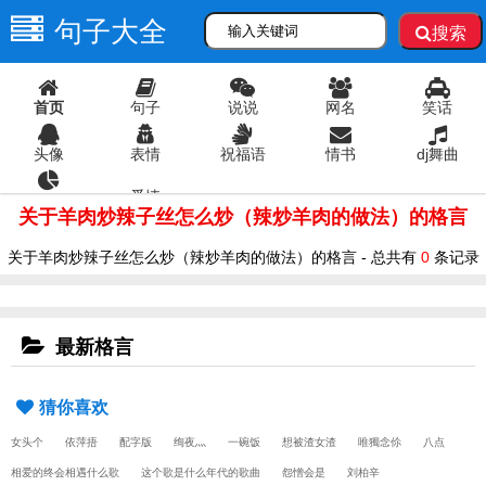
句子大全
搜索
首页
句子
说说
网名
笑话
头像
表情
祝福语
情书
dj舞曲
爱情
语录
关于羊肉炒辣子丝怎么炒（辣炒羊肉的做法）的格言
关于羊肉炒辣子丝怎么炒（辣炒羊肉的做法）的格言 - 总共有
0
条记录
最新格言
猜你喜欢
女头个
依萍捂
配字版
绚夜灬
一碗饭
想被渣女渣
唯獨念伱
八点
相爱的终会相遇什么歌
这个歌是什么年代的歌曲
怨憎会是
刘柏辛