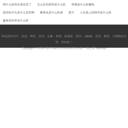
唱什么歌哄女朋友笑了
怎么还失眠呀是什么歌
帮播放什么歌赚钱
国语歌开头是什么意思啊
阑尾炎是什么歌撞
爱才
人生路上的陪伴是什么歌
赢家滚床单是什么歌
本站提供
句子
、
说说
、
网名
、
笑话
、
头像
、
表情
、
祝福语
、
情书
、
dj舞曲
、
语录
、
爱情
、
小狸猫短文
学
。等内容！
Copyright © 2018
琼ICP备2021000462号-6
BY：秋心草
sitemap