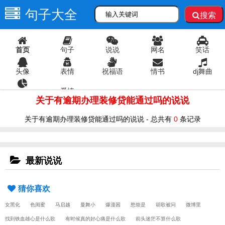
句子大全
搜索
首页
句子
说说
网名
笑话
头像
表情
祝福语
情书
dj舞曲
爱情
语录
关于有逾期办理装修贷能通过吗的说说
关于有逾期办理装修贷能通过吗的说说 - 总共有
0
条记录
最新说说
猜你喜欢
女黑化
色闺蜜
马启越
曼舞小
爆漫困
愁烦是
胡歌被问
微博里
找到铁血雄心是什么歌
有时候真的好心痛是什么歌
前头迷茫不算什么歌