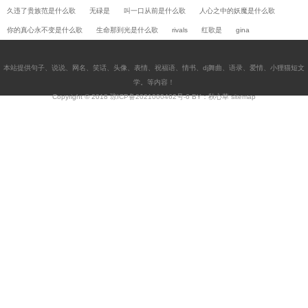
久违了贵族范是什么歌
无碌是
叫一口从前是什么歌
人心之中的妖魔是什么歌
你的真心永不变是什么歌
生命那到光是什么歌
rivals
红歌是
gina
本站提供
句子
、
说说
、
网名
、
笑话
、
头像
、
表情
、
祝福语
、
情书
、
dj舞曲
、
语录
、
爱情
、
小狸猫短文
学
。等内容！
Copyright © 2018
琼ICP备2021000462号-6
BY：秋心草
sitemap