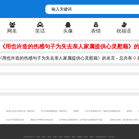
网名
笑话
头像
表情
祝福语
《用也许造的伤感句子为失去亲人家属提供心灵慰藉》
《用也许造的伤感句子为失去亲人家属提供心灵慰藉》的名言 - 总共有
0
《给老公发关心短信大全》推荐10句
关于对老师祝福的话（推荐10句
冰裸替
关于宝宝晚安的句子（描述宝宝的晚安短信
花臂女
什么字与昂搭配名字好
属兔名字里带林字好吗女孩
文字转发小游戏的软件（文字转发小游戏的软件下载）
连词的小游戏（连词成句的小游戏
本站提供
句子
、
说说
、
网名
、
笑话
、
头像
、
表情
、
祝福语
、
情书
、
dj舞曲
、
语录
、
爱情
、
小狸猫短文学
。等内容！