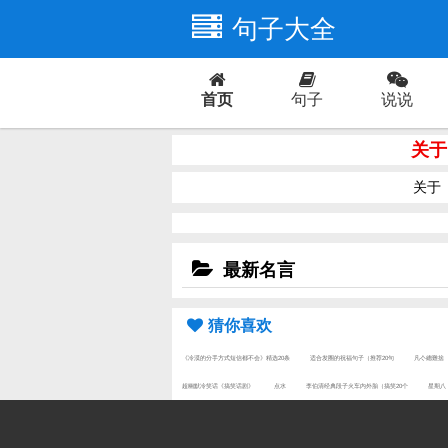
句子大全
首页
句子
说说
爱情
关于
关于
最新名言
猜你喜欢
《冷漠的分手方式短信都不会》精选20条
适合发圈的祝福句子（推荐20句
凡亽總難捨
超幽默冷笑话《搞笑话剧》
点水
李伯清经典段子火车内外胎（搞笑20个
星期八