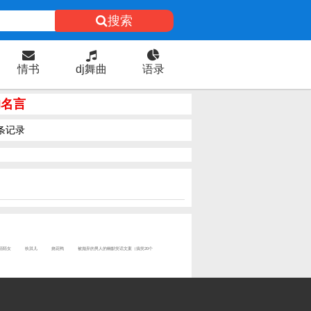
搜索
情书
dj舞曲
语录
的名言
条记录
陌陌女
狄淇儿
烧花鸭
被抛弃的男人的幽默笑话文案（搞笑20个
）