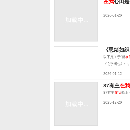
在我
心田是
2026-01-26
《思绪如织
以下是关于“都
在
《之乎者也》中
2026-01-12
87有主
在
87有主
在我
船上 
2025-12-26