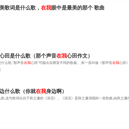
美歌词是什么歌，
在我
眼中是最美的那个 歌曲
心田是什么歌（那个声音
在我
心田作文）
什么歌,“那声音
在我
心田”可能出自两首不同的歌曲。,有一首叫做《那声音
在我
心田
在
边什么歌（你就
在我
身边啊）
么歌,这句歌词出自于薛之谦的《演员》。《演员》是薛之谦演唱的一首歌曲,由薛之谦作词