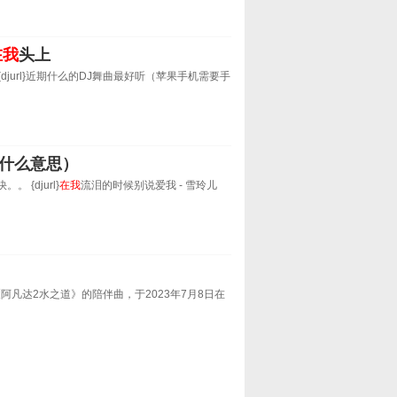
在我
头上
jurl}近期什么的DJ舞曲最好听（苹果手机需要手
什么意思）
{djurl}
在我
流泪的时候别说爱我 - 雪玲儿
阿凡达2水之道》的陪伴曲，于2023年7月8日在