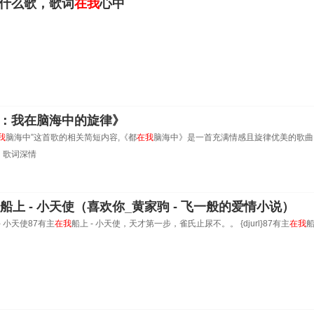
什么歌，歌词
在我
心中
：我在脑海中的旋律》
我
脑海中”这首歌的相关简短内容,《都
在我
脑海中》是一首充满情感且旋律优美的歌曲
。歌词深情
我
船上 - 小天使（喜欢你_黄家驹 - 飞一般的爱情小说）
- 小天使87有主
在我
船上 - 小天使，天才第一步，雀氏止尿不。。 {djurl}87有主
在我