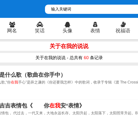
网名
笑话
头像
表情
祝福语
关于在我的说说
关于在我的说说 - 总共有
60
条记录
是什么歌（歌曲在你手中）
歌,“你
在我
手心”是薛之谦的《你还要我怎样》中的歌词，收录于专辑《渡 The Cross
小吉吉表情包《 你
在我
安°表情》
表情包， 代过去，一代又来，大地永远长存。太阳升起，太阳落下，太阳照常升起。B