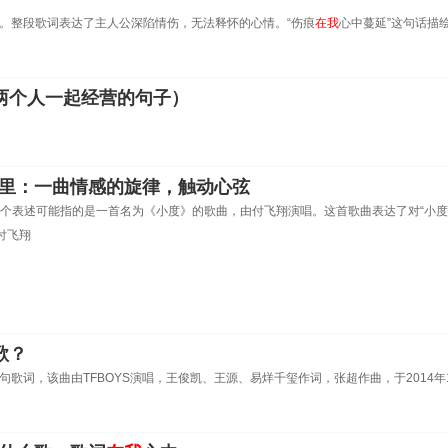
词。整段歌词表达了主人公深陷情伤，无法释怀的心情。“伤痕
在我
心中蔓延”这句话描
两个人一起经营的句子）
里：一曲情感的旋律，触动心弦
这个表述可能指的是一首名为《小度》的歌曲，由付飞翔演唱。这首歌曲表达了对“小
付飞翔
歌？
句歌词，该曲由TFBOYS演唱，王俊凯、王源、易烊千玺作词，张超作曲，于2014年