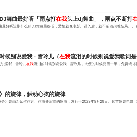
DJ舞曲最好听「雨点打
在我
头上dj舞曲」，雨点不断打
曲最好听近期什么的DJ舞曲最好听，爱情就像电影。进入后，就不断猜想着结局。。 {d
时候别说爱我 - 雪玲儿（
在我
流泪的时候别说爱我歌词是
说爱我 - 雪玲儿
在我
流泪的时候别说爱我 - 雪玲儿，大便的时候要留一半，免得饿得快。。 
》的旋律，触动心弦的旋律
身旁》是由邓紫棋作词、作曲并演唱的歌曲，发行于2023年8月29日。这首歌是电影《
，