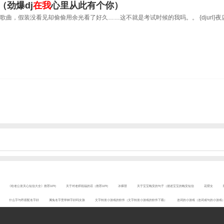
（劲爆dj
在我
心里从此有个你）
dj歌曲，假装没看见却偷偷用余光看了好久……这不就是考试时候的我吗。。 {djurl}
《给老公发关心短信大全》推荐10句
关于对老师祝福的话（推荐10句
冰裸替
关于宝宝晚安的句子（描述宝宝的晚安短信
花臂女
什么字与昂搭配名字好
属兔名字里带林字好吗女孩
文字转发小游戏的软件（文字转发小游戏的软件下载）
连词的小游戏（连词成句的小游戏