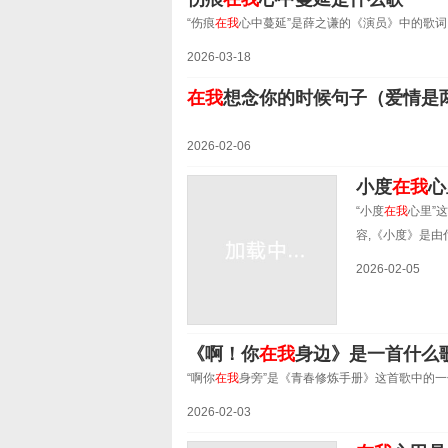
“伤痕
在我
心中蔓延”是薛之谦的《演员》中的歌
2026-03-18
在我
想念你的时候句子（爱情是
2026-02-06
小度
在我
心
“小度
在我
心里”
容,《小度》是由
2026-02-05
《啊！你
在我
身边》是一首什么
“啊你
在我
身旁”是《青春修炼手册》这首歌中的一
2026-02-03