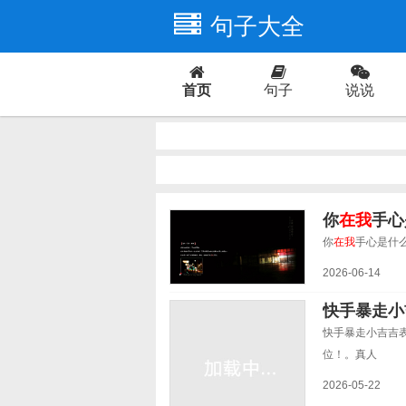
句子大全
首页
句子
说说
爱情
你
在我
手心
你
在我
手心是什么
2026-06-14
快手暴走
快手暴走小吉吉
位！。真人
2026-05-22