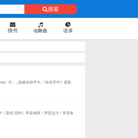
搜索
情书
dj舞曲
语录
ing》中。,,,歌曲在你手中,《在你手中》是歌
Y《圣经·旧约》早安地球！早安汶川！早安各