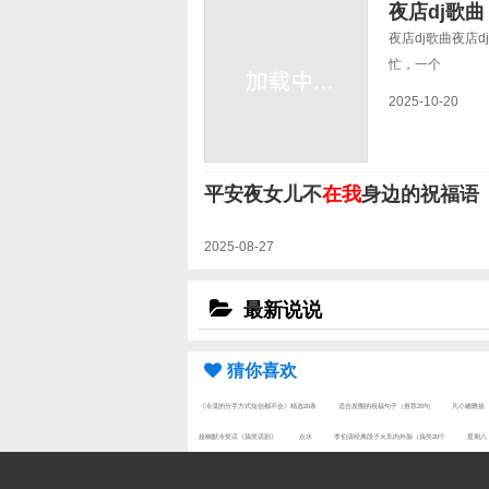
夜店dj歌曲
夜店dj歌曲夜店
忙，一个
2025-10-20
平安夜女儿不
在我
身边的祝福语
2025-08-27
最新说说
猜你喜欢
《冷漠的分手方式短信都不会》精选20条
适合发圈的祝福句子（推荐20句
凡亽總難捨
超幽默冷笑话《搞笑话剧》
点水
李伯清经典段子火车内外胎（搞笑20个
星期八