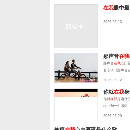
在我
眼中最
2026-05-13
那声音
在我
那声音
在我
心田是
名专辑《那声音
2026-05-12
你就
在我
身
你就
在我
身边什
ep《绅士》和2
2026-03-20
伤痕
在我
心中蔓延是什么歌