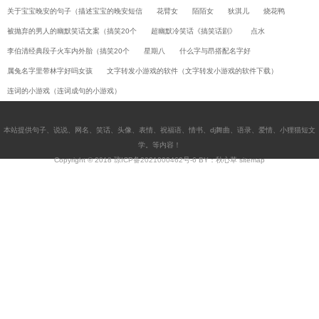
关于宝宝晚安的句子（描述宝宝的晚安短信
花臂女
陌陌女
狄淇儿
烧花鸭
被抛弃的男人的幽默笑话文案（搞笑20个
超幽默冷笑话《搞笑话剧》
点水
李伯清经典段子火车内外胎（搞笑20个
星期八
什么字与昂搭配名字好
属兔名字里带林字好吗女孩
文字转发小游戏的软件（文字转发小游戏的软件下载）
连词的小游戏（连词成句的小游戏）
本站提供
句子
、
说说
、
网名
、
笑话
、
头像
、
表情
、
祝福语
、
情书
、
dj舞曲
、
语录
、
爱情
、
小狸猫短文
学
。等内容！
Copyright © 2018
琼ICP备2021000462号-6
BY：秋心草
sitemap