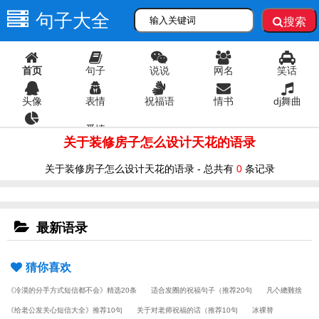
句子大全
搜索
首页
句子
说说
网名
笑话
头像
表情
祝福语
情书
dj舞曲
爱情
语录
关于装修房子怎么设计天花的语录
关于装修房子怎么设计天花的语录 - 总共有
0
条记录
最新语录
猜你喜欢
《冷漠的分手方式短信都不会》精选20条
适合发圈的祝福句子（推荐20句
凡亽總難捨
《给老公发关心短信大全》推荐10句
关于对老师祝福的话（推荐10句
冰裸替