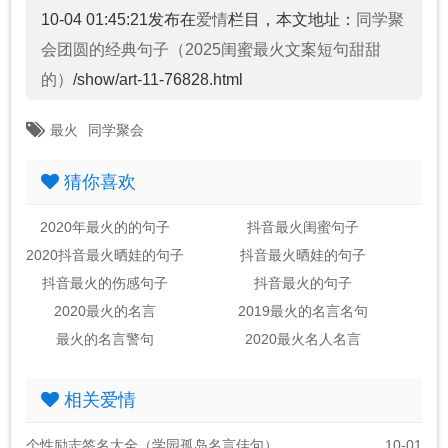
10-04 01:45:21发布在
爱情
栏目，本文地址：
同学聚
会团圆的经典句子（2025闺蜜最火文案短句甜甜
的）
/show/art-11-76828.html
最火
同学聚会
猜你喜欢
2020年最火的的句子
抖音最火闺蜜句子
2020抖音最火晒娃的句子
抖音最火晒娃的句子
抖音最火的伤感句子
抖音最火的句子
2020最火的名言
2019最火的名言名句
最火的名言警句
2020最火名人名言
相关爱情
个性励志签名大全（学园孤岛名言佳句）
10-01