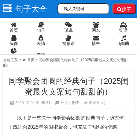
句子大全
搜索
首页
句子
说说
网名
笑话
头像
表情
祝福语
情书
dj舞曲
爱情
语录
当前位置 ：
首页
> 同学聚会团圆的经典句子（2025闺蜜最火文案短句甜甜
的）
同学聚会团圆的经典句子（2025闺
蜜最火文案短句甜甜的）
2025-10-04 01:45:21
分类：
爱情
浏览量（
）
以下是一些关于同学聚会团圆的经典
句子
，这些
句
子
既适合2025年的闺蜜聚会，也充满了甜甜的情感