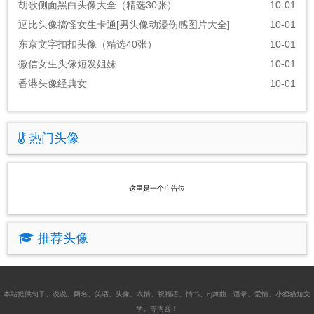
胡歌侧面黑白头像大全（精选30张）
10-01
逗比头像搞怪女生卡通[男头像动漫伤感图片大全]
10-01
东京文字扣扣头像（精选40张）
10-01
微信女生头像短发姐妹
10-01
香港头像经典女
10-01
热门头像
这里是一个广告位
推荐头像
本站提供
句子
、
说说
、
网名
、
笑话
、
头像
、
表情
、
祝福语
、
情书
、
dj舞曲
、
语录
、
爱情
、
小狸猫短文
学
。等内容！