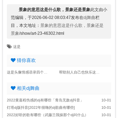
景象的意思这是什么歌，景象还是景象
此文由小
范编辑，于2026-06-02 08:03:47发布在
dj舞曲
栏
目，本文地址：
景象的意思这是什么歌，景象还是
景象
/show/art-23-46302.html
这是
猜你喜欢
这是头像情感语录四个字图片
帮助别人自己也快乐这是什么诗句
相关dj舞曲
2022黄嘉程伤感的dj有哪些「青岛无敌dj抖音」
10-01
灯塔dj版抖音[2022年很嗨的dj歌曲有哪些]
10-01
2022好听的歌有哪些（武藤兰我操那个dj叫什么）
10-01