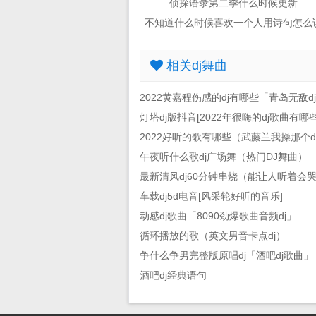
侦探语录第二季什么时候更新
不知道什么时候喜欢一个人用诗句怎么
相关dj舞曲
2022黄嘉程伤感的dj有哪些「青岛无敌d
灯塔dj版抖音[2022年很嗨的dj歌曲有哪些
2022好听的歌有哪些（武藤兰我操那个d
午夜听什么歌dj广场舞（热门DJ舞曲）
最新清风dj60分钟串烧（能让人听着会
车载dj5d电音[风采轮好听的音乐]
动感dj歌曲「8090劲爆歌曲音频dj」
循环播放的歌（英文男音卡点dj）
争什么争男完整版原唱dj「酒吧dj歌曲」
酒吧dj经典语句