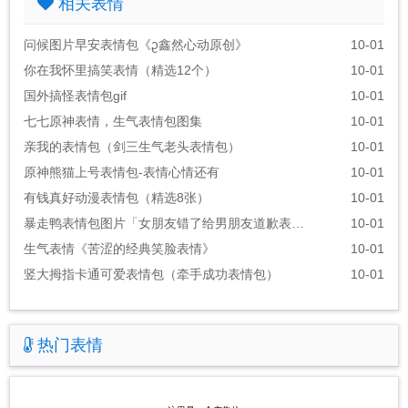
相关表情
问候图片早安表情包《ᦳ鑫然心动原创》
10-01
你在我怀里搞笑表情（精选12个）
10-01
国外搞怪表情包gif
10-01
七七原神表情，生气表情包图集
10-01
亲我的表情包（剑三生气老头表情包）
10-01
原神熊猫上号表情包-表情心情还有
10-01
有钱真好动漫表情包（精选8张）
10-01
暴走鸭表情包图片「女朋友错了给男朋友道歉表情包」
10-01
生气表情《苦涩的经典笑脸表情》
10-01
竖大拇指卡通可爱表情包（牵手成功表情包）
10-01
热门表情