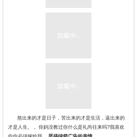
熬出来的才是日子，苦出来的才是生活，逼出来的
才是人生。， 你妈没教过你什么是礼尚往来吗?我喜欢
你你必须嫁给我，
恶搞绿箭广告的表情