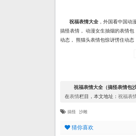
祝福表情大全
，外国看中国动漫
搞怪表情， 动漫女生抽烟的表情包
动态， 熊猫头表情包惊讶愣住动态
祝福表情大全（搞怪表情包
在
表情
栏目，本文地址：
祝福表
搞怪
沙雕
猜你喜欢