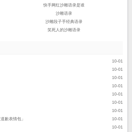
快手网红沙雕语录是谁
沙雕语录
沙雕段子手经典语录
笑死人的沙雕语录
10-01
10-01
10-01
10-01
10-01
10-01
10-01
友道歉表情包」
10-01
10-01