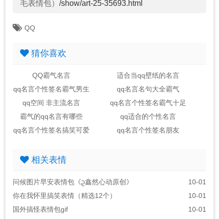
毛表情包）
/show/art-25-35693.html
QQ
猜你喜欢
QQ霸气名言
适合当qq壁纸的名言
qq名言个性签名霸气男生
qq名言名句大全霸气
qq空间 非主流名言
qq名言个性签名霸气十足
霸气的qq名言有哪些
qq适合的个性名言
qq名言个性签名搞笑可爱
qq名言个性签名朋友
相关表情
问候图片早安表情包《ᦳ鑫然心动原创》
10-01
你在我怀里搞笑表情（精选12个）
10-01
国外搞怪表情包gif
10-01