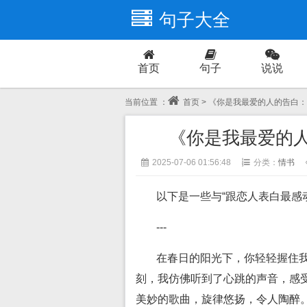
句子大全
首页
句子
说说
爱情
当前位置 ：
首页
> 《你是我最爱的人的告白
《你是我最爱的
2025-07-06 01:56:48
分类：
情书
以下是一些与“跟恋人表白最感
---
在春日的阳光下，你轻轻握住我
刻，我仿佛听到了心跳的声音，感
美妙的歌曲，旋律悠扬，令人陶醉