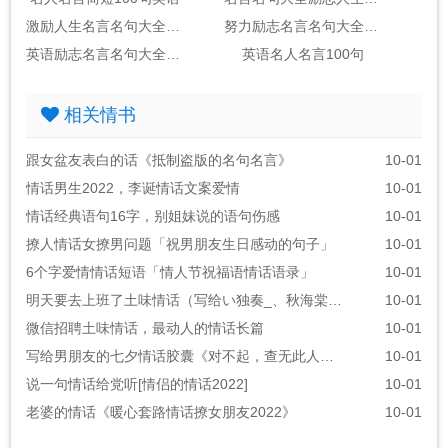
激励人生名言名句大全英语
努力励志名言名句大全英语
英语励志名言名句大全精选100句
英语名人名言100句
相关情书
跟女盆友表白的话《抵制盗版的名句名言》
10-01
情话男生2022，李诞情话文案爱情
10-01
情话经典语句16字，别姐妹说的语句伤感
10-01
撩人情话女撩男问题「祝男朋友生日感动的句子」
10-01
6个字爱情情话短语「情人节祝福语情话语录」
10-01
明天要去上班了土味情话（写给い独奏_、秋海棠ぃ的情话）
10-01
微信招聘土味情话，最动人的情话长篇
10-01
写给男朋友的七夕情话胶囊《对不起，查无此人！原创》
10-01
说一句情话给党听[情侣的情话2022]
10-01
老婆的情话《暖心套路情话撩女朋友2022》
10-01