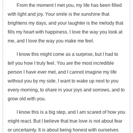
From the moment I met you, my life has been filled
with light and joy. Your smile is the sunshine that
brightens my days, and your laughter is the melody that
fills my heart with happiness. I love the way you look at
me, and I love the way you make me feel.
I know this might come as a surprise, but I had to
tell you how I truly feel. You are the most incredible
person I have ever met, and I cannot imagine my life
without you by my side. I want to wake up next to you
every morning, to share in your joys and sorrows, and to
grow old with you.
I know this is a big step, and I am scared of how you
might react. But I believe that true love is not about fear
or uncertainty. It is about being honest with ourselves