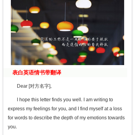
表白英语情书带翻译
Dear [对方名字],
I hope this letter finds you well. I am writing to
express my feelings for you, and I find myself at a loss
for words to describe the depth of my emotions towards
you.