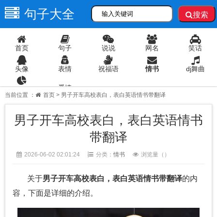
句子大全
搜索
首页
句子
说说
网名
笑话
头像
表情
祝福语
情书
dj舞曲
爱情
语录
当前位置 ：
首页
> 男子开车高校表白，表白英语情书带翻译
男子开车高校表白，表白英语情书
带翻译
2026-06-02 02:01:24
分类：
情书
浏览量（
）
关于
男子开车高校表白，表白英语情书带翻译
的内
容，下面是详细的介绍。