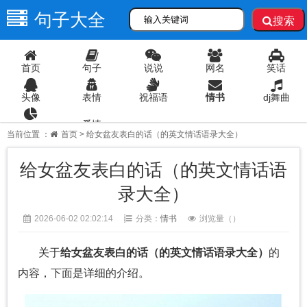
句子大全
搜索
首页
句子
说说
网名
笑话
头像
表情
祝福语
情书
dj舞曲
爱情
语录
当前位置 ：
首页
> 给女盆友表白的话（的英文情话语录大全）
给女盆友表白的话（的英文情话语
录大全）
2026-06-02 02:02:14
分类：
情书
浏览量（
）
关于
给女盆友表白的话（的英文情话语录大全）
的
内容，下面是详细的介绍。