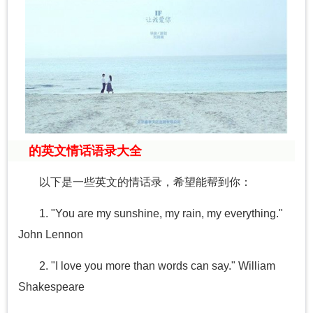
的英文情话语录大全
以下是一些英文的情话录，希望能帮到你：
1. "You are my sunshine, my rain, my everything."
John Lennon
2. "I love you more than words can say." William
Shakespeare