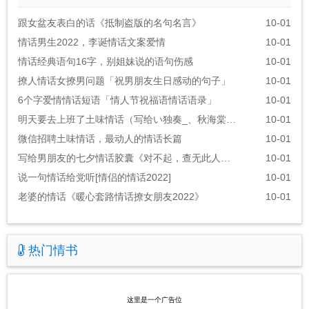
跟女盆友表白的话《抵制盗版的名句名言》
10-01
情话男生2022，李诞情话文案爱情
10-01
情话经典语句16字，别姐妹说的语句伤感
10-01
撩人情话女撩男问题「祝男朋友生日感动的句子」
10-01
6个字爱情情话短语「情人节祝福语情话语录」
10-01
明天要去上班了土味情话（写给い独奏_、秋海棠ぃ的情话）
10-01
微信招聘土味情话，最动人的情话长篇
10-01
写给男朋友的七夕情话胶囊《对不起，查无此人！原创》
10-01
说一句情话给党听[情侣的情话2022]
10-01
老婆的情话《暖心套路情话撩女朋友2022》
10-01
热门情书
这里是一个广告位