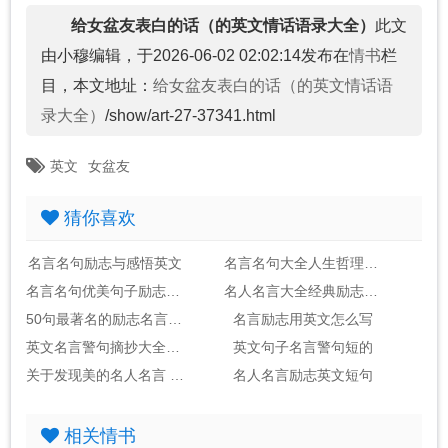
给女盆友表白的话（的英文情话语录大全）
此文
由小穆编辑，于2026-06-02 02:02:14发布在
情书
栏
目，本文地址：
给女盆友表白的话（的英文情话语
录大全）
/show/art-27-37341.html
英文
女盆友
猜你喜欢
名言名句励志与感悟英文
名言名句大全人生哲理与感悟英文
名言名句优美句子励志英文
名人名言大全经典励志短句英文
50句最著名的励志名言英文
名言励志用英文怎么写
英文名言警句摘抄大全100句
英文句子名言警句短的
关于发现美的名人名言 英文
名人名言励志英文短句
相关情书