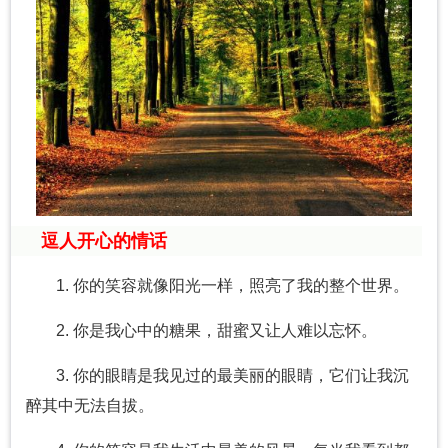
逗人开心的情话
1. 你的笑容就像阳光一样，照亮了我的整个世界。
2. 你是我心中的糖果，甜蜜又让人难以忘怀。
3. 你的眼睛是我见过的最美丽的眼睛，它们让我沉
醉其中无法自拔。