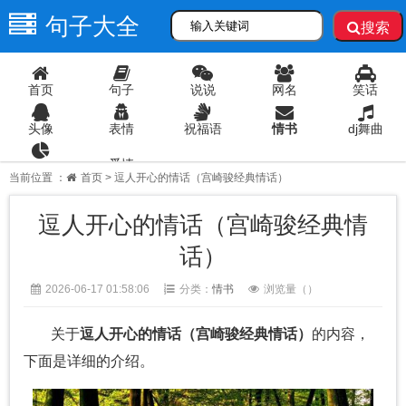
句子大全
搜索
首页
句子
说说
网名
笑话
头像
表情
祝福语
情书
dj舞曲
爱情
语录
当前位置 ：
首页
> 逗人开心的情话（宫崎骏经典情话）
逗人开心的情话（宫崎骏经典情
话）
2026-06-17 01:58:06
分类：
情书
浏览量（
）
关于
逗人开心的情话（宫崎骏经典情话）
的内容，
下面是详细的介绍。