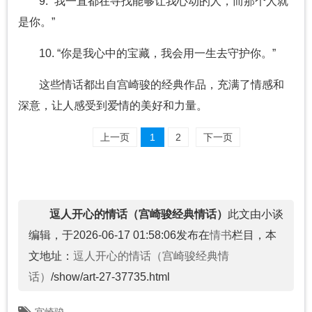
9. “我一直都在寻找能够让我心动的人，而那个人就
是你。”
10. “你是我心中的宝藏，我会用一生去守护你。”
这些情话都出自宫崎骏的经典作品，充满了情感和
深意，让人感受到爱情的美好和力量。
上一页
1
2
下一页
逗人开心的情话（宫崎骏经典情话）
此文由小谈
编辑，于2026-06-17 01:58:06发布在
情书
栏目，本
文地址：
逗人开心的情话（宫崎骏经典情
话）
/show/art-27-37735.html
宫崎骏