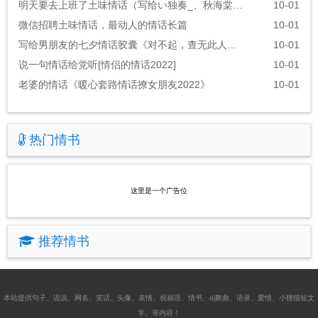
明天要去上班了土味情话（写给い独奏_、秋海棠ぃ的情话）
10-01
微信招聘土味情话，最动人的情话长篇
10-01
写给男朋友的七夕情话胶囊《对不起，查无此人！原创》
10-01
说一句情话给党听[情侣的情话2022]
10-01
老婆的情话《暖心套路情话撩女朋友2022》
10-01
热门情书
这里是一个广告位
推荐情书
本站提供
句子
、
说说
、
网名
、
笑话
、
头像
、
表情
、
祝福语
、
情书
、
dj舞曲
、
语录
、
爱情
、
小狸猫短文
学
。等内容！