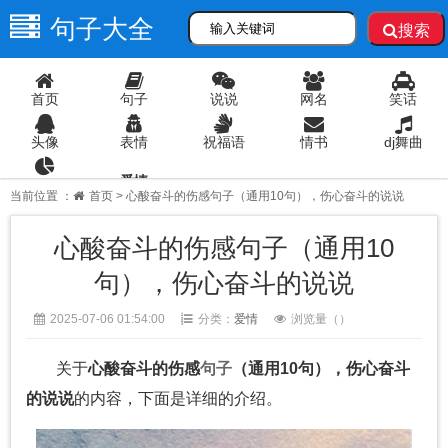
句子大全
搜索
首页
句子
说说
网名
笑话
头像
表情
祝福语
情书
dj舞曲
爱情
语录
当前位置 ：
首页
> 心酸奋斗的伤感句子（通用10句），伤心奋斗的说说
心酸奋斗的伤感句子（通用10
句），伤心奋斗的说说
2025-07-06 01:54:00
分类：
爱情
浏览量（
）
关于
心酸奋斗的伤感
句子
（通用10句），伤心奋斗
的说说
的内容，下面是详细的介绍。