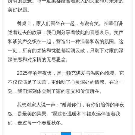
所有的疲惫。每一道菜都蕴含着家人的关爱和对未来的
美好祝愿。
餐桌上，家人们围坐在一起，有说有笑。长辈们讲
述着过去的故事，我们则分享着彼此的
喜怒哀乐
。笑声
和谈笑声交织在一起，营造出一种
温馨
和谐的氛围。这
一刻，所有的烦恼和忧愁都烟消云散，只剩下对家的深
深眷恋和对亲情的无尽思念。
2025年的年夜饭，是一顿充满爱与温暖的晚餐。它
不仅仅满足了味蕾，更触动了心灵深处的情感。在这一
刻，我们深刻体会到了家的意义和价值所在。
我想对家人说一声：“谢谢你们，有你们陪伴的年夜
饭，是最美的风景。”愿
这份
温暖和幸福永远伴随着我
们，走过每一个春夏秋冬。