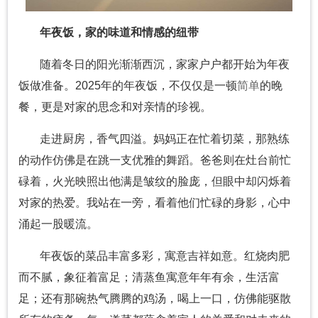
年夜饭，家的味道和情感的纽带
随着冬日的阳光渐渐西沉，家家户户都开始为年夜
饭做准备。2025年的年夜饭，不仅仅是一顿
简单
的晚
餐，更是对家的思念和对亲情的珍视。
走进厨房，香气四溢。妈妈正在忙着切菜，那熟练
的动作仿佛是在跳一支优雅的舞蹈。爸爸则在灶台前忙
碌着，火光映照出他满是皱纹的脸庞，但眼中却闪烁着
对家的热爱。我站在一旁，看着他们忙碌的身影，心中
涌起一股暖流。
年夜饭的菜品丰富多彩，寓意吉祥如意。红烧肉肥
而不腻，象征着富足；清蒸鱼寓意年年有余，生活富
足；还有那碗热气腾腾的鸡汤，喝上一口，仿佛能驱散