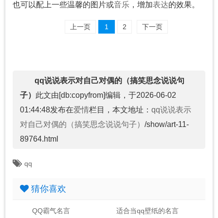
也可以配上一些温馨的图片或
音乐
，增加
表达
的效果。
上一页
1
2
下一页
qq说说表示对自己对偶的（搞笑思念说说句
子）
此文由[db:copyfrom]编辑，于2026-06-02
01:44:48发布在
爱情
栏目，本文地址：
qq说说表示
对自己对偶的（搞笑思念说说句子）
/show/art-11-
89764.html
qq
猜你喜欢
QQ霸气名言
适合当qq壁纸的名言