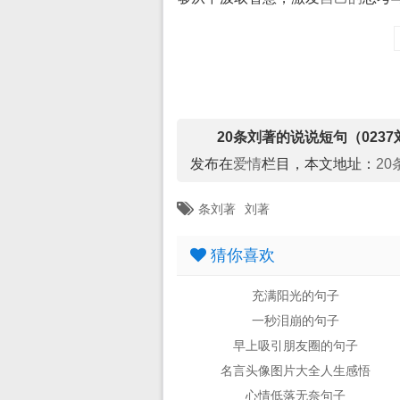
20条刘著的说说短句（0237
发布在
爱情
栏目，本文地址：
2
条刘著
刘著
猜你喜欢
充满阳光的句子
一秒泪崩的句子
早上吸引朋友圈的句子
名言头像图片大全人生感悟
心情低落无奈句子