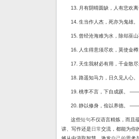
13. 月有阴晴圆缺，人有悲欢
14. 生当作人杰，死亦为鬼雄
15. 曾经沧海难为水，除却巫
16. 人生得意须尽欢，莫使金
17. 天生我材必有用，千金散
18. 路遥知马力，日久见人心
19. 桃李不言，下自成蹊。 
20. 静以修身，俭以养德。 
这些
短句
不仅语言精炼，而且
讲、写作还是
日常
交流，都能为你
够从中汲取智慧，激发
自己的
思考