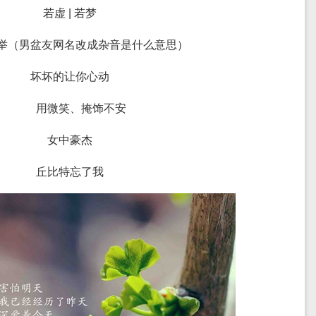
若虚 | 若梦
举（男盆友网名改成杂音是什么意思）
坏坏的让你心动
用微笑、掩饰不安
女中豪杰
丘比特忘了我