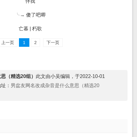
伴我
╰→ 傻了吧唧
亡暮 | 朽歌
上一页
1
2
下一页
思（精选20组）
此文由小吴编辑，于2022-10-01
地址：
男盆友网名改成杂音是什么意思（精选20