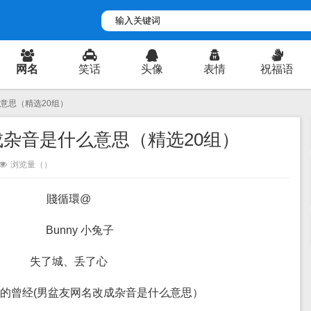
网名
笑话
头像
表情
祝福语
意思（精选20组）
杂音是什么意思（精选20组）
浏览量（
）
賤循環@
Bunny 小兔子
失了城、丢了心
的曾经(男盆友网名改成杂音是什么意思）