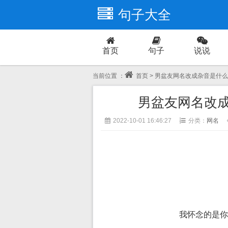
句子大全
首页
句子
说说
爱情
当前位置 ：
首页
> 男盆友网名改成杂音是什么
男盆友网名改成
2022-10-01 16:46:27
分类：
网名
我怀念的是你