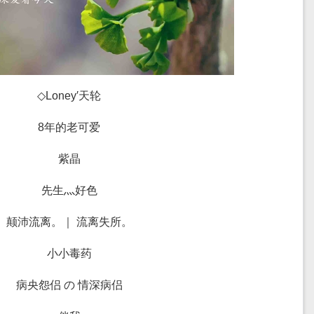
◇Loney′天轮
8年的老可爱
紫晶
先生灬好色
颠沛流离。｜ 流离失所。
小小毒药
病央怨侣 の 情深病侣