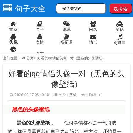
句子大全
搜索
首页
句子
说说
网名
笑话
头像
表情
祝福语
情书
dj舞曲
爱情
语录
当前位置 ：
首页
> 好看的qq情侣头像一对（黑色的头像壁纸）
好看的qq情侣头像一对（黑色的头
像壁纸）
2026-06-17 08:40:18
分类：
头像
浏览量（
）
黑色的头像壁纸
黑色的头像壁纸
， 任何事情都不是一气呵成
的，都还是需要我们自己去动脑筋，想方法，哪怕是一