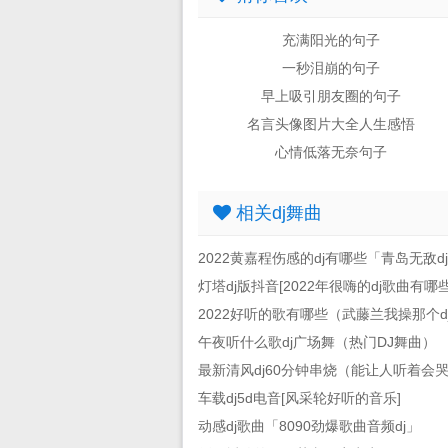
充满阳光的句子
一秒泪崩的句子
早上吸引朋友圈的句子
名言头像图片大全人生感悟
心情低落无奈句子
相关dj舞曲
2022黄嘉程伤感的dj有哪些「青岛无敌d
灯塔dj版抖音[2022年很嗨的dj歌曲有哪些
2022好听的歌有哪些（武藤兰我操那个d
午夜听什么歌dj广场舞（热门DJ舞曲）
最新清风dj60分钟串烧（能让人听着会
车载dj5d电音[风采轮好听的音乐]
动感dj歌曲「8090劲爆歌曲音频dj」