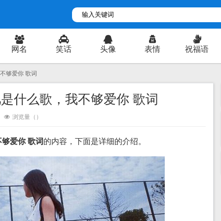
网名
笑话
头像
表情
祝福语
不够爱你 歌词
是什么歌，我不够爱你 歌词
浏览量（
）
够爱你 歌词
的内容，下面是详细的介绍。