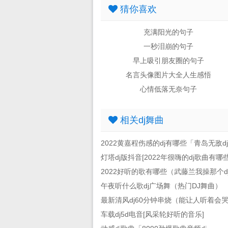
猜你喜欢
充满阳光的句子
一秒泪崩的句子
早上吸引朋友圈的句子
名言头像图片大全人生感悟
心情低落无奈句子
相关dj舞曲
2022黄嘉程伤感的dj有哪些「青岛无敌d
灯塔dj版抖音[2022年很嗨的dj歌曲有哪些
2022好听的歌有哪些（武藤兰我操那个d
午夜听什么歌dj广场舞（热门DJ舞曲）
最新清风dj60分钟串烧（能让人听着会
车载dj5d电音[风采轮好听的音乐]