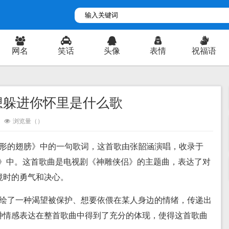
网名
笑话
头像
表情
祝福语
想躲进你怀里是什么歌
浏览量（
）
隐形的翅膀》中的一句歌词，这首歌由张韶涵演唱，收录于
多拉》中。这首歌曲是电视剧《神雕侠侣》的主题曲，表达了对
境时的勇气和决心。
描绘了一种渴望被保护、想要依偎在某人身边的情绪，传递出
种情感表达在整首歌曲中得到了充分的体现，使得这首歌曲