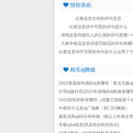
猜你喜欢
出塞这首古诗的诗句意思
出塞这首诗中写景的诗句是什么
清明这首诗描写人的心情的诗句是哪一
大林寺桃花这首诗描写桃花的诗句有哪
相关dj舞曲
2022黄嘉程伤感的dj有哪些「青岛无敌d
灯塔dj版抖音[2022年很嗨的dj歌曲有哪些
2022好听的歌有哪些（武藤兰我操那个d
午夜听什么歌dj广场舞（热门DJ舞曲）
最新清风dj60分钟串烧（能让人听着会
车载dj5d电音[风采轮好听的音乐]