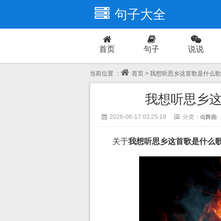
句子大全
首页
句子
说说
爱情
当前位置 ：
首页
> 我想听思乡这首歌是什么歌
我想听思乡这
2026-06-17 03:25:19
分类：
dj舞曲
关于
我想听思乡这首歌是什么歌