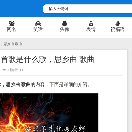
网名
笑话
头像
表情
祝福语
，思乡曲 歌曲
首歌是什么歌，思乡曲 歌曲
浏览量（
）
，思乡曲 歌曲
的内容，下面是详细的介绍。