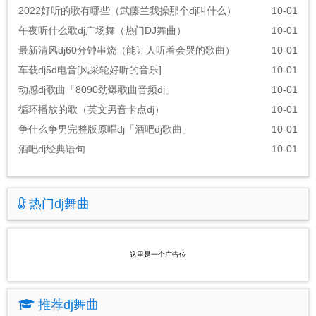
2022好听的歌有哪些（武藤兰我操那个dj叫什么）
10-01
午夜听什么歌dj广场舞（热门DJ舞曲）
10-01
最新清风dj60分钟串烧（能让人听着会哭的歌曲）
10-01
车载dj5d电音[风采轮好听的音乐]
10-01
动感dj歌曲「8090劲爆歌曲音频dj」
10-01
循环播放的歌（英文男音卡点dj）
10-01
争什么争男完整版原唱dj「酒吧dj歌曲」
10-01
酒吧dj经典语句
10-01
热门dj舞曲
这里是一个广告位
推荐dj舞曲