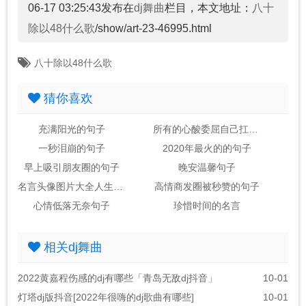
06-17 03:25:43发布在
dj舞曲
栏目，本文地址：
八十
除以48什么歌
/show/art-23-46995.html
八十除以48什么歌
猜你喜欢
充满阳光的句子
所有的心酸委屈自己扛的句子
一秒泪崩的句子
2020年最火的的句子
早上吸引朋友圈的句子
晚安温馨句子
名言头像图片大全人生感悟
高情商发圈被秒赞的句子
心情低落无奈句子
珍惜时间的名言
相关dj舞曲
2022黄嘉程伤感的dj有哪些「青岛无敌dj抖音」
10-01
灯塔dj版抖音[2022年很嗨的dj歌曲有哪些]
10-01