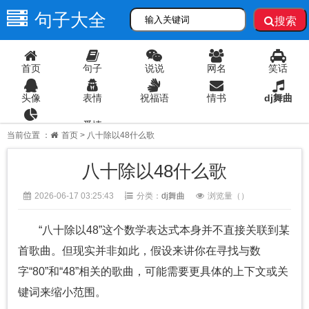
句子大全
搜索
首页
句子
说说
网名
笑话
头像
表情
祝福语
情书
dj舞曲
爱情
语录
当前位置 ：
首页
> 八十除以48什么歌
八十除以48什么歌
2026-06-17 03:25:43
分类：
dj舞曲
浏览量（
）
“八十除以48”这个数学表达式本身并不直接关联到某
首歌曲。但现实并非如此，假设来讲你在寻找与数
字“80”和“48”相关的歌曲，可能需要更具体的上下文或关
键词来缩小范围。