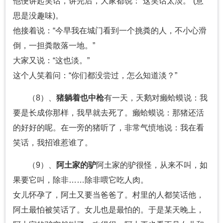
他便讲起笑话，讲完后，大家都说：“这笑话太淡。”(意
思是没趣味)。
他接着说：“今早我在城门看到一个挑粪的人，不小心滑
倒，一担粪散落一地。”
大家又说：“这也淡。”
这个人笑着问：“你们都没尝过，怎么知道淡？”
（8）、
猪躺着也中枪
有一天，天鹅对癞蛤蟆说：我
要是长成你那样，我早就去死了。癞蛤蟆说：那猪还活
的好好的呢。在一旁的猪听了，非常气愤地说：我在看
笑话，我招谁惹谁了。
（9）、
阿土家的驴
阿土家的驴很怪，从来不叫，如
果要它叫，除非……除非喂它吃人肉。
女儿怀孕了，阿土又要当爸爸了。村里的人都笑话他，
阿土最怕被笑话了。女儿也是最怕的。于是某天晚上，