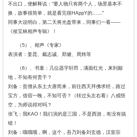
不出口，便解释说：“要人物只有两个人，场景基本不
换，故事很简单，就是看完很HAppY的……”
同事大说明白，第二天将光盘带来，同事们一看——
《侯宝林相声专辑》！
（5）、相声《专家》
表演者：姜昆、戴志诚、郑健、周炜等
（6）、书童：几位器宇轩昂，满面红光，来到鄙
地，不知有何贵干？
刘备：贫僧从东土大唐而来，前往西天拜佛求经，路过
宝方，借宿一晚，不知可否？（转过头左右看）八戒悟
空，为师说得对吗？
张飞：我KAO！我们演的是三国，不是西游，有没有搞
错！
刘备：哦哦哦，啊，这个，吾乃刘备刘玄德，汉室宗