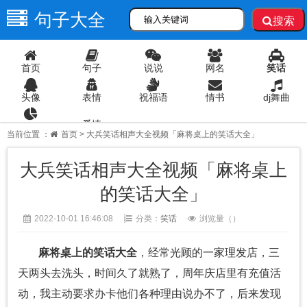
句子大全
搜索
首页
句子
说说
网名
笑话
头像
表情
祝福语
情书
dj舞曲
爱情
语录
当前位置 ：
首页
> 大兵笑话相声大全视频「麻将桌上的笑话大全」
大兵笑话相声大全视频「麻将桌上
的笑话大全」
2022-10-01 16:46:08
分类：
笑话
浏览量（
）
麻将桌上的笑话大全
，经常光顾的一家理发店，三
天两头去洗头，时间久了就熟了，周年庆店里有充值活
动，我主动要求办卡他们各种理由说办不了，后来发现