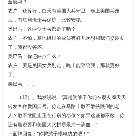
全感吗？
农户：还算行，白天有美国大兵守卫，晚上美国兵走
后，有塔利班士兵保护，比较安稳。
奥巴马：这两伙士兵都走了呐？
农户：不怕，基地组织的成员有好几次想和我们交朋友
了，我都没答应。
奥巴马：你还缺点什么？
农户：要是美国女兵别走，晚上能陪陪我，那就更好
了。
奥巴马。。。
（12）、我发说说：“真是受够了你们在朋友圈天天
转发各种爱国口号。你走在马路上敢不敢扶跌倒的老
人？敢不敢阻止正在行窃的小偷？如果这些都不敢，你
还有脸说要和美国大兵拼尽最后一滴血。”
下面神回复：“你捣憨子模电线的吧！”