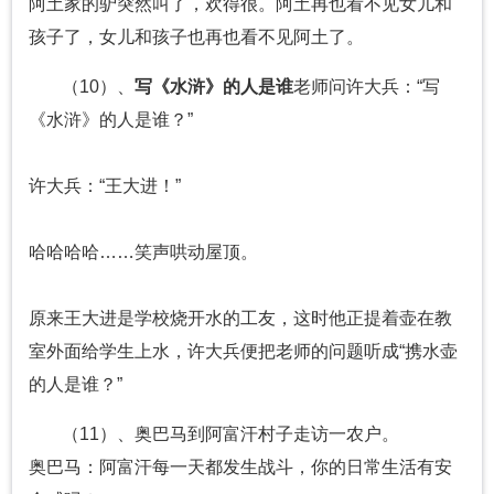
阿土家的驴突然叫了，欢得很。阿土再也看不见女儿和
孩子了，女儿和孩子也再也看不见阿土了。
（10）、
写《水浒》的人是谁
老师问许大兵：“写
《水浒》的人是谁？”
许大兵：“王大进！”
哈哈哈哈……笑声哄动屋顶。
原来王大进是学校烧开水的工友，这时他正提着壶在教
室外面给学生上水，许大兵便把老师的问题听成“携水壶
的人是谁？”
（11）、奥巴马到阿富汗村子走访一农户。
奥巴马：阿富汗每一天都发生战斗，你的日常生活有安