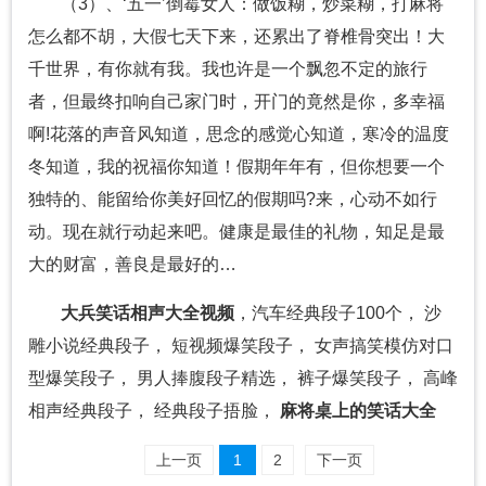
（3）、‘五一’倒霉女人：做饭糊，炒菜糊，打麻将
怎么都不胡，大假七天下来，还累出了脊椎骨突出！大
千世界，有你就有我。我也许是一个飘忽不定的旅行
者，但最终扣响自己家门时，开门的竟然是你，多幸福
啊!花落的声音风知道，思念的感觉心知道，寒冷的温度
冬知道，我的祝福你知道！假期年年有，但你想要一个
独特的、能留给你美好回忆的假期吗?来，心动不如行
动。现在就行动起来吧。健康是最佳的礼物，知足是最
大的财富，善良是最好的…
大兵笑话相声大全视频
，汽车经典段子100个， 沙
雕小说经典段子， 短视频爆笑段子， 女声搞笑模仿对口
型爆笑段子， 男人捧腹段子精选， 裤子爆笑段子， 高峰
相声经典段子， 经典段子捂脸，
麻将桌上的笑话大全
上一页
1
2
下一页