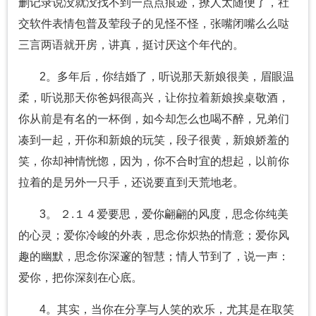
删记录说没就没找不到一点点痕迹，撩人太随便了，社
交软件表情包普及荤段子的见怪不怪，张嘴闭嘴么么哒
三言两语就开房，讲真，挺讨厌这个年代的。
2。多年后，你结婚了，听说那天新娘很美，眉眼温
柔，听说那天你爸妈很高兴，让你拉着新娘挨桌敬酒，
你从前是有名的一杯倒，如今却怎么也喝不醉，兄弟们
凑到一起，开你和新娘的玩笑，段子很黄，新娘娇羞的
笑，你却神情恍惚，因为，你不合时宜的想起，以前你
拉着的是另外一只手，还说要直到天荒地老。
3。 ２.１４爱要思，爱你翩翩的风度，思念你纯美
的心灵；爱你冷峻的外表，思念你炽热的情意；爱你风
趣的幽默，思念你深邃的智慧；情人节到了，说一声：
爱你，把你深刻在心底。
4。其实，当你在分享与人笑的欢乐，尤其是在取笑