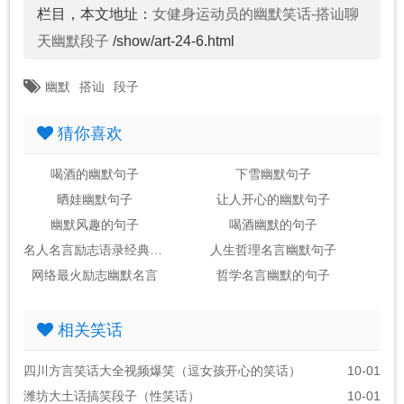
栏目，本文地址：
女健身运动员的幽默笑话-搭讪聊
天幽默段子
/show/art-24-6.html
幽默
搭讪
段子
猜你喜欢
喝酒的幽默句子
下雪幽默句子
晒娃幽默句子
让人开心的幽默句子
幽默风趣的句子
喝酒幽默的句子
名人名言励志语录经典短句幽默
人生哲理名言幽默句子
网络最火励志幽默名言
哲学名言幽默的句子
相关笑话
四川方言笑话大全视频爆笑（逗女孩开心的笑话）
10-01
潍坊大土话搞笑段子（性笑话）
10-01