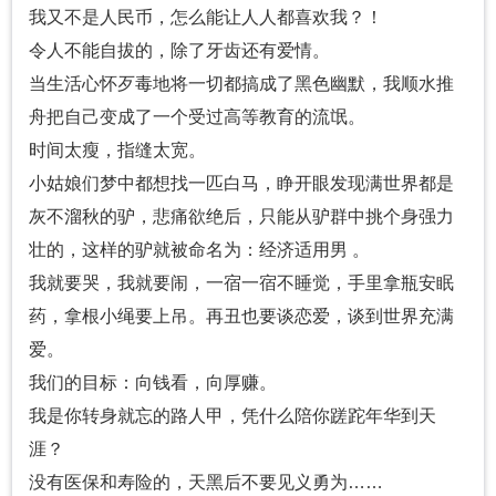
我又不是人民币，怎么能让人人都喜欢我？！
令人不能自拔的，除了牙齿还有爱情。
当生活心怀歹毒地将一切都搞成了黑色幽默，我顺水推
舟把自己变成了一个受过高等教育的流氓。
时间太瘦，指缝太宽。
小姑娘们梦中都想找一匹白马，睁开眼发现满世界都是
灰不溜秋的驴，悲痛欲绝后，只能从驴群中挑个身强力
壮的，这样的驴就被命名为：经济适用男 。
我就要哭，我就要闹，一宿一宿不睡觉，手里拿瓶安眠
药，拿根小绳要上吊。再丑也要谈恋爱，谈到世界充满
爱。
我们的目标：向钱看，向厚赚。
我是你转身就忘的路人甲，凭什么陪你蹉跎年华到天
涯？
没有医保和寿险的，天黑后不要见义勇为……