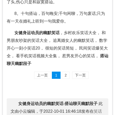
了头,伤心只是和寂寞搭讪。
8。十句搭讪，百句晚安;千句闲聊，万句废话;只为
有一天在婚礼上听到一句我爱你。
女健身运动员的幽默笑话
，乡村欢乐笑话大全， 和
男朋友吵架的笑话大全， 追离婚女人的幽默笑话， 数学
开心一刻小笑话20， 很短的笑话简短， 民间笑话爆笑大
全， 看手机笑话视频大全集， 惹男友开心的笑话，
搭讪
聊天幽默段子
上一页
1
2
下一页
女健身运动员的幽默笑话-搭讪聊天幽默段子
此
文由小云编辑，于2022-10-01 16:46:18发布在
笑话