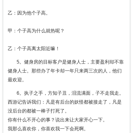
乙：因为他个子高。
甲：个子高为什么就热呢？
乙：个子高离太阳近嘛！
5。健身房的目标客户是健身人士，主要盈利却不靠
健身人士。那些办了年卡却一年只来两三次的人，他们
最欢迎。
6。执子之手，方知子丑，泪流满面，子不走我走。
西游记告诉我们：凡是有后台的妖怪都被接走了，凡是
没后台的都被一棒子打死了。
你有什么不开心的事？说出来让大家开心一下。
我那么喜欢你，你喜欢我一下会死啊。