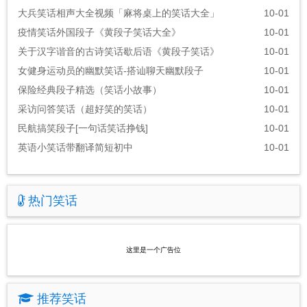
大兵笑话相声大全视频「麻将桌上的笑话大全」
10-01
疫情笑话外国段子《黄段子笑话大全》
10-01
关于汉字谐音的古诗笑话歇后语《黄段子笑话》
10-01
女健身运动员的幽默笑话-搭讪聊天幽默段子
10-01
保险经典段子精选（笑话小故事）
10-01
采访问答笑话（超好笑的笑话）
10-01
民航搞笑段子[一句话笑话挣钱]
10-01
英语小笑话带翻译简短初中
10-01
热门笑话
这里是一个广告位
推荐笑话