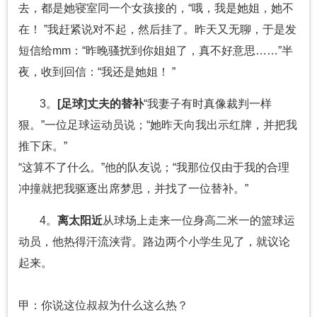
去，都是她寝室同一个女孩接的，“哦，我是她姐，她不
在！ ”我赶紧说对不起，然后挂了。昨天又无聊，于是发
短信给mm：“昨晚骚扰到你姐姐了，真不好意思……”半
夜，收到回信：“我还是她姐！ ”
3。
[足球]丈夫的替补
“我妻子有时真像裁判一样
狠。”一位足球运动员说；“她昨天向我出示红牌，并把我
推下床。”
“这算不了什么。”他的队友说；“我那位仅由于我的合理
冲撞就把我驱逐出席梦思，并找了一位替补。”
4。
离太阳近
从球场上走来一位身高二米一的篮球运
动员，他热得汗流浃背。路边两个小学生见了，就议论
起来。
甲：你说这位叔叔为什么这么热？