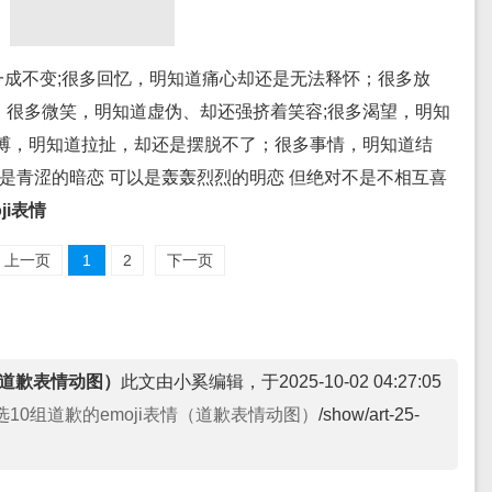
成不变;很多回忆，明知道痛心却还是无法释怀；很多放
；很多微笑，明知道虚伪、却还强挤着笑容;很多渴望，明知
束缚，明知道拉扯，却还是摆脱不了；很多事情，明知道结
以是青涩的暗恋 可以是轰轰烈烈的明恋 但绝对不是不相互喜
ji表情
上一页
1
2
下一页
情（道歉表情动图）
此文由小奚编辑，于2025-10-02 04:27:05
选10组道歉的emoji表情（道歉表情动图）
/show/art-25-