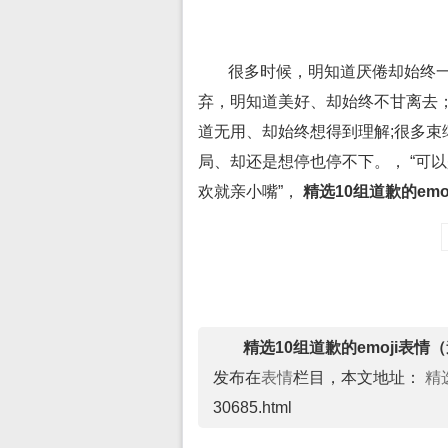
很多时候，明知道厌倦却始终一
弃，明知道美好、却始终不甘离去
道无用、却始终想得到理解;很多
局、却还是想停也停不下。， “可
欢就亲小嘴”，
精选10组道歉的emo
精选10组道歉的emoji表
发布在
表情
栏目，本文地址：
精
30685.html