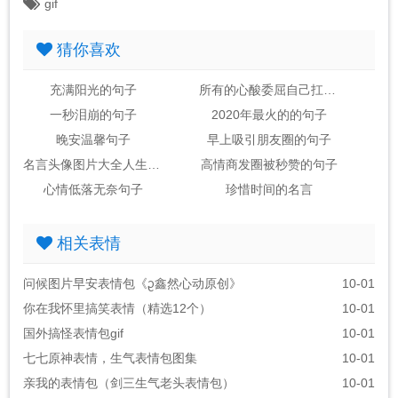
gif
猜你喜欢
充满阳光的句子
所有的心酸委屈自己扛的句子
一秒泪崩的句子
2020年最火的的句子
晚安温馨句子
早上吸引朋友圈的句子
名言头像图片大全人生感悟
高情商发圈被秒赞的句子
心情低落无奈句子
珍惜时间的名言
相关表情
问候图片早安表情包《ᦳ鑫然心动原创》
10-01
你在我怀里搞笑表情（精选12个）
10-01
国外搞怪表情包gif
10-01
七七原神表情，生气表情包图集
10-01
亲我的表情包（剑三生气老头表情包）
10-01