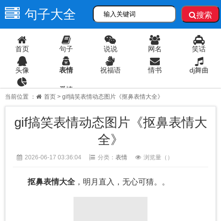
句子大全
搜索
首页
句子
说说
网名
笑话
头像
表情
祝福语
情书
dj舞曲
爱情
语录
当前位置 ：
首页
> gif搞笑表情动态图片《抠鼻表情大全》
gif搞笑表情动态图片《抠鼻表情大
全》
2026-06-17 03:36:04
分类：
表情
浏览量（
）
抠鼻表情大全
，明月直入，无心可猜。。