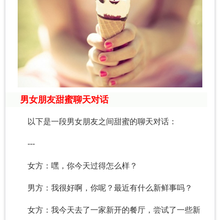
男女朋友甜蜜聊天对话
以下是一段男女朋友之间甜蜜的聊天对话：
---
女方：嘿，你今天过得怎么样？
男方：我很好啊，你呢？最近有什么新鲜事吗？
女方：我今天去了一家新开的餐厅，尝试了一些新