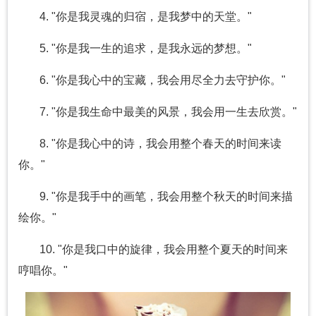
4. "你是我灵魂的归宿，是我梦中的天堂。"
5. "你是我一生的追求，是我永远的梦想。"
6. "你是我心中的宝藏，我会用尽全力去守护你。"
7. "你是我生命中最美的风景，我会用一生去欣赏。"
8. "你是我心中的诗，我会用整个春天的时间来读
你。"
9. "你是我手中的画笔，我会用整个秋天的时间来描
绘你。"
10. "你是我口中的旋律，我会用整个夏天的时间来
哼唱你。"