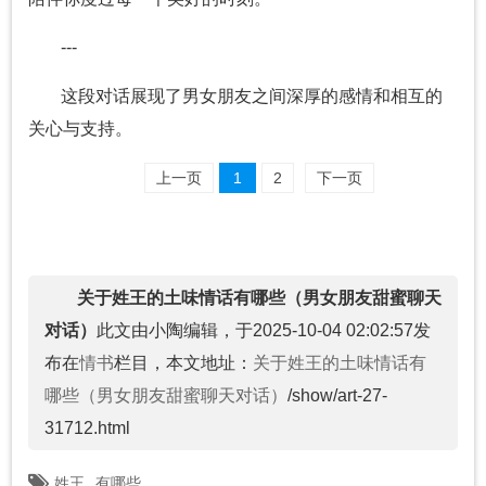
---
这段对话展现了男女朋友之间深厚的感情和相互的
关心与支持。
上一页
1
2
下一页
关于姓王的土味情话有哪些（男女朋友甜蜜聊天
对话）
此文由小陶编辑，于2025-10-04 02:02:57发
布在
情书
栏目，本文地址：
关于姓王的土味情话有
哪些（男女朋友甜蜜聊天对话）
/show/art-27-
31712.html
姓王
有哪些