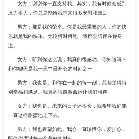
女方：谢谢你一直支持我。其实，我有时候会感到
压力很大，你总是能给我带来很多安慰和鼓励。
男方：那是我的荣幸。你是我最重要的人，你的快
乐就是我的快乐。无论何时何地，我都会陪伴在你身
边。
女方：听到你这么说，我真的很感动。你知道吗？
和你聊天是我一天中最开心的时刻之一。
男方：我也是。和你在一起的每一刻，我都觉得特
别幸福和满足。我真的很感激命运让我们相遇。
女方：我也是。未来的日子还很长，我希望我们能
一直这样甜蜜地走下去。
男方：我也希望如此。我会一直珍惜你，爱护你，
陪伴你度过每一个美好的时刻。