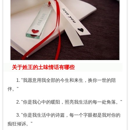
关于姓王的土味情话有哪些
1. "我愿意用我全部的今生和来生，换你一世的陪
伴。"
2. "你是我心中的暖阳，照亮我生活的每一处角落。"
3. "你是我生活中的诗篇，每一个字眼都是我对你的
痴狂倾诉。"