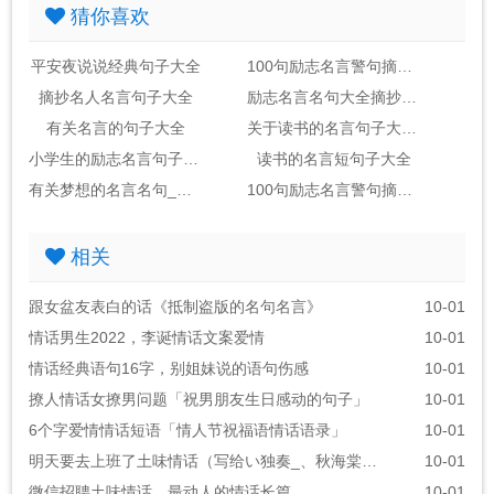
猜你喜欢
平安夜说说经典句子大全
100句励志名言警句摘抄大全_句子大全
摘抄名人名言句子大全
励志名言名句大全摘抄_句子大全
有关名言的句子大全
关于读书的名言句子大全2句
小学生的励志名言句子大全
读书的名言短句子大全
有关梦想的名言名句_句子大全(包括作者)
100句励志名言警句摘抄大全_句子大全励志金句
相关
跟女盆友表白的话《抵制盗版的名句名言》
10-01
情话男生2022，李诞情话文案爱情
10-01
情话经典语句16字，别姐妹说的语句伤感
10-01
撩人情话女撩男问题「祝男朋友生日感动的句子」
10-01
6个字爱情情话短语「情人节祝福语情话语录」
10-01
明天要去上班了土味情话（写给い独奏_、秋海棠ぃ的情话）
10-01
微信招聘土味情话，最动人的情话长篇
10-01