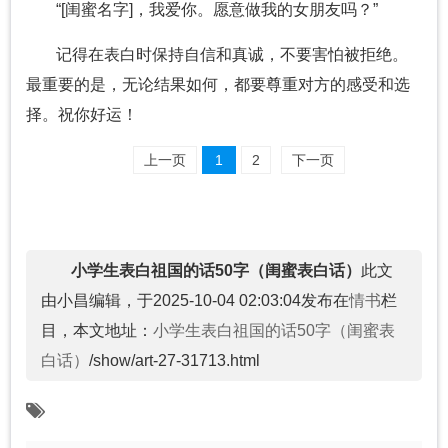
“[闺蜜名字]，我爱你。愿意做我的女朋友吗？”
记得在表白时保持自信和真诚，不要害怕被拒绝。
最重要的是，无论结果如何，都要尊重对方的感受和选
择。祝你好运！
上一页
1
2
下一页
小学生表白祖国的话50字（闺蜜表白话）
此文
由小昌编辑，于2025-10-04 02:03:04发布在
情书
栏
目，本文地址：
小学生表白祖国的话50字（闺蜜表
白话）
/show/art-27-31713.html