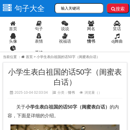
句子大全
搜索
首页
句子
说说
网名
笑话
头像
表情
祝福语
情书
dj舞曲
爱情
语录
当前位置 ：
首页
> 小学生表白祖国的话50字（闺蜜表白话）
小学生表白祖国的话50字（闺蜜表
白话）
2025-10-04 02:03:04
分类：
情书
浏览量（
）
关于
小学生表白祖国的话50字（闺蜜表白话）
的内
容，下面是详细的介绍。