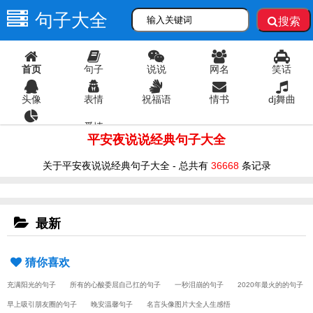
句子大全
搜索
首页
句子
说说
网名
笑话
头像
表情
祝福语
情书
dj舞曲
爱情
语录
平安夜说说经典句子大全
关于平安夜说说经典句子大全 - 总共有
36668
条记录
最新
猜你喜欢
充满阳光的句子
所有的心酸委屈自己扛的句子
一秒泪崩的句子
2020年最火的的句子
早上吸引朋友圈的句子
晚安温馨句子
名言头像图片大全人生感悟