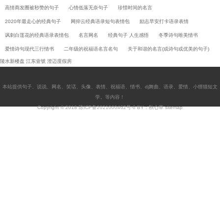
高情商发圈被秒赞的句子
心情低落无奈句子
珍惜时间的名言
2020年最走心的经典句子
网抑云经典语录短句表情包
励志早安打卡语录表情
讽刺白莲花的经典语录表情包
名言网名
经典句子 人生感悟
冬季诗句唯美情书
爱情诗句现代三行情书
二年级的祝福语名言名句
关于和谐的名言(或诗句或优美的句子)
陵水新楼盘
江东壹號
澄迈度假房
本站提供
句子
、
说说
、
网名
、
笑话
、
头像
、
表情
、
祝福语
、
情书
、
dj舞曲
、
语录
、
爱情
、
小狸猫短文
学
。等内容！
Copyright © 2018
琼ICP备2021000462号-6
BY：秋心草
sitemap