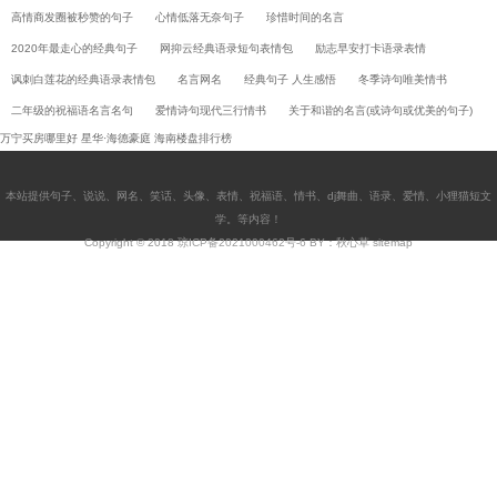
高情商发圈被秒赞的句子
心情低落无奈句子
珍惜时间的名言
2020年最走心的经典句子
网抑云经典语录短句表情包
励志早安打卡语录表情
讽刺白莲花的经典语录表情包
名言网名
经典句子 人生感悟
冬季诗句唯美情书
二年级的祝福语名言名句
爱情诗句现代三行情书
关于和谐的名言(或诗句或优美的句子)
万宁买房哪里好
星华·海德豪庭
海南楼盘排行榜
本站提供
句子
、
说说
、
网名
、
笑话
、
头像
、
表情
、
祝福语
、
情书
、
dj舞曲
、
语录
、
爱情
、
小狸猫短文
学
。等内容！
Copyright © 2018
琼ICP备2021000462号-6
BY：秋心草
sitemap