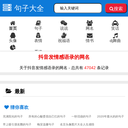
句子大全
搜索
首页
句子
说说
网名
笑话
头像
表情
祝福语
情书
dj舞曲
爱情
语录
抖音发情感语录的网名
关于抖音发情感语录的网名 - 总共有
47042
条记录
最新
猜你喜欢
充满阳光的句子
所有的心酸委屈自己扛的句子
一秒泪崩的句子
2020年最火的的句子
早上吸引朋友圈的句子
晚安温馨句子
名言头像图片大全人生感悟