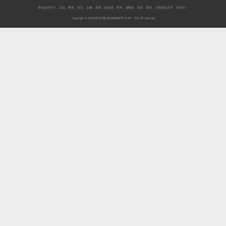
本站提供
句子
、
说说
、
网名
、
笑话
、
头像
、
表情
、
祝福语
、
情书
、
dj舞曲
、
语录
、
爱情
、
小狸猫短文学
。等内容！
Copyright © 2018
琼ICP备2021000462号-6
BY：秋心草
sitemap