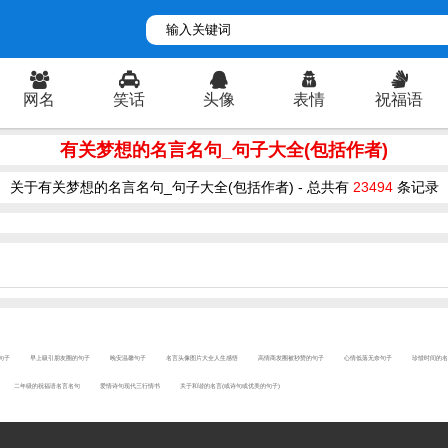
网名
笑话
头像
表情
祝福语
有关梦想的名言名句_句子大全(包括作者)
关于有关梦想的名言名句_句子大全(包括作者) - 总共有
23494
条记录
的句子
早上吸引朋友圈的句子
晚安温馨句子
名言头像图片大全人生感悟
高情商发圈被秒赞的句子
心情低落无奈句子
珍惜时间的名
二年级的祝福语名言名句
爱情诗句现代三行情书
关于和谐的名言(或诗句或优美的句子)