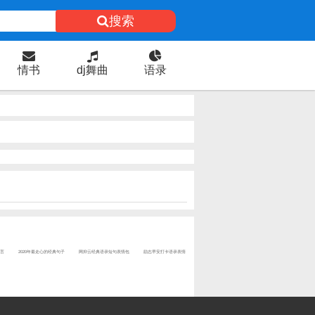
搜索
情书
dj舞曲
语录
言
2020年最走心的经典句子
网抑云经典语录短句表情包
励志早安打卡语录表情