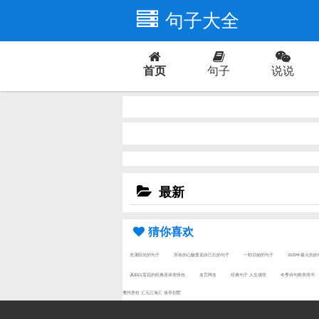
句子大全
首页
句子
说说
爱情
最新
猜你喜欢
充满阳光的句子
所有的心酸委屈自己扛的句子
一秒泪崩的句子
2020年最火的
讽刺白莲花的经典语录表情包
名言网名
经典句子 人生感悟
冬季诗句唯美情书
儋州房价
汇元江海汇
保亭别墅