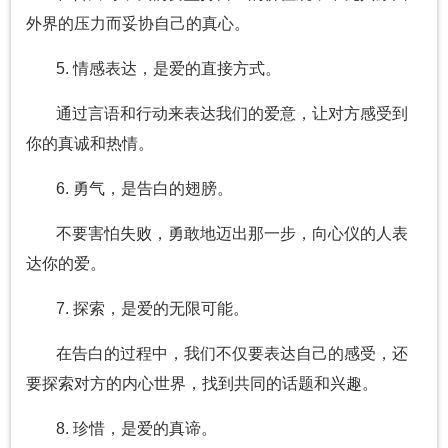
外界的压力而妥协自己的真心。
5. 情感表达，是爱的直接方式。
通过言语和行动来表达我们的爱意，让对方感受到
你的真诚和热情。
6. 勇气，是告白的翅膀。
不要害怕失败，勇敢地迈出那一步，向心仪的人表
达你的爱。
7. 探索，是爱的无限可能。
在告白的过程中，我们不仅要表达自己的感受，还
要探索对方的内心世界，找到共同的话题和兴趣。
8. 珍惜，是爱的真谛。