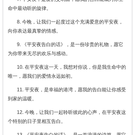
命中最动听的旋律。
8. 今晚，让我们一起度过这个充满爱意的平安夜，
向你表达最真挚的情感。
9. 《平安夜告白的话》，是一份珍贵的礼物，愿它
为你带来无尽的欢乐与感动。
10. 在平安夜这一天，我想对你说，你是我生命中的
唯一，愿我们的爱情永远如初。
11. 平安夜，是幸福的港湾，愿我的告白能让你感受
到家的温暖。
12. 今晚，让我们一起聆听彼此的心声，在平安夜这
个特别的日子里相互告白。
13. 《平安夜告白的话》，是一首浪漫的诗篇，愿它