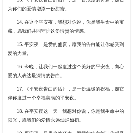
为你们的爱情增添一份甜蜜。
14. 在这个平安夜，我想对你说，你是我生命中的宝
藏，愿我们共同守护这份珍贵的情感。
15. 平安夜，是爱的盛宴，愿我的告白能让你感受到
爱的力量。
16. 今晚，让我们一起度过这个美好的平安夜，向心
爱的人表达最深情的告白。
17. 《平安夜告白的话》，是一份温暖的祝福，愿它
伴你度过一个幸福美满的平安夜。
18. 在平安夜这一天，我想对你说，你是我生命中的
阳光，愿我们的爱情永远灿烂如初。