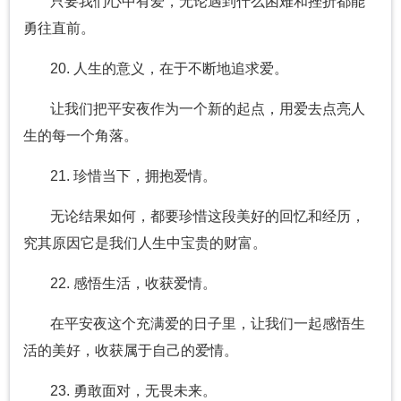
只要我们心中有爱，无论遇到什么困难和挫折都能
勇往直前。
20. 人生的意义，在于不断地追求爱。
让我们把平安夜作为一个新的起点，用爱去点亮人
生的每一个角落。
21. 珍惜当下，拥抱爱情。
无论结果如何，都要珍惜这段美好的回忆和经历，
究其原因它是我们人生中宝贵的财富。
22. 感悟生活，收获爱情。
在平安夜这个充满爱的日子里，让我们一起感悟生
活的美好，收获属于自己的爱情。
23. 勇敢面对，无畏未来。