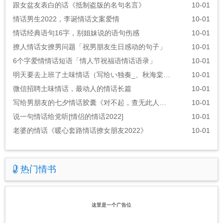
跟女盆友表白的话《抵制盗版的名句名言》
10-01
情话男生2022，李诞情话文案爱情
10-01
情话经典语句16字，别姐妹说的语句伤感
10-01
撩人情话女撩男问题「祝男朋友生日感动的句子」
10-01
6个字爱情情话短语「情人节祝福语情话语录」
10-01
明天要去上班了土味情话（写给い独奏_、秋海棠ぃ的情话）
10-01
微信招聘土味情话，最动人的情话长篇
10-01
写给男朋友的七夕情话胶囊《对不起，查无此人！原创》
10-01
说一句情话给党听[情侣的情话2022]
10-01
老婆的情话《暖心套路情话撩女朋友2022》
10-01
热门情书
这里是一个广告位