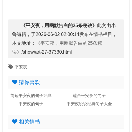
《平安夜，用幽默告白的25条秘诀》
此文由小
鲁编辑，于2026-06-02 02:00:14发布在
情书
栏目，
本文地址：
《平安夜，用幽默告白的25条秘
诀》
/show/art-27-37330.html
平安夜
猜你喜欢
简短平安夜的句子经典
适合平安夜的句子
平安夜的句子
平安夜说说经典句子大全
相关情书