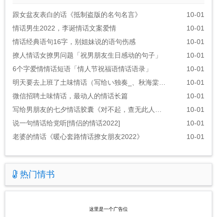
跟女盆友表白的话《抵制盗版的名句名言》
10-01
情话男生2022，李诞情话文案爱情
10-01
情话经典语句16字，别姐妹说的语句伤感
10-01
撩人情话女撩男问题「祝男朋友生日感动的句子」
10-01
6个字爱情情话短语「情人节祝福语情话语录」
10-01
明天要去上班了土味情话（写给い独奏_、秋海棠ぃ的情话）
10-01
微信招聘土味情话，最动人的情话长篇
10-01
写给男朋友的七夕情话胶囊《对不起，查无此人！原创》
10-01
说一句情话给党听[情侣的情话2022]
10-01
老婆的情话《暖心套路情话撩女朋友2022》
10-01
热门情书
这里是一个广告位