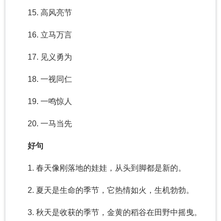
15. 高风亮节
16. 立马万言
17. 见义勇为
18. 一视同仁
19. 一鸣惊人
20. 一马当先
好句
1. 春天像刚落地的娃娃，从头到脚都是新的。
2. 夏天是生命的季节，它热情如火，生机勃勃。
3. 秋天是收获的季节，金黄的稻谷在田野中摇曳。