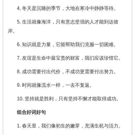
4. 冬天是沉睡的季节，大地在寒冷中静静等待。
5. 生活就像海洋，只有意志坚强的人才能到达彼
岸。
6. 知识就是力量，它能帮助我们克服一切困难。
7. 友谊是生命中最宝贵的财富，我们应该珍惜它。
8. 成功需要付出代价，不成功更需要付出努力。
9. 时间就像流水一样，一去不复返。
10. 坚持就是胜利，只有坚持不懈才能取得成功。
组合好词好句
1. 春天里，我们像初生的嫩芽，充满生机与活力。