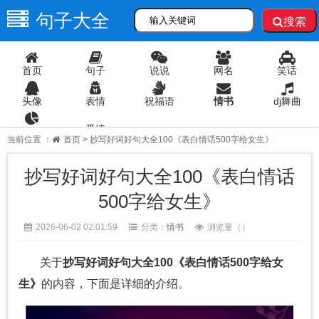
句子大全
搜索
首页
句子
说说
网名
笑话
头像
表情
祝福语
情书
dj舞曲
爱情
语录
当前位置 ：
首页
> 抄写好词好句大全100《表白情话500字给女生》
抄写好词好句大全100《表白情话
500字给女生》
2026-06-02 02:01:59
分类：
情书
浏览量（
）
关于
抄写好词好句大全100《表白情话500字给女
生》
的内容，下面是详细的介绍。