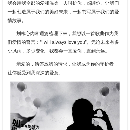
我会用我全部的爱和温柔，去呵护你，照顾你。让我们
一起创造属于我们的美好未来，一起书写属于我们的爱
情故事。
划核心内容通篇梳理下来，我想以一首歌曲作为我
们爱情的誓言：“I will always love you”。无论未来有多
少风雨，多少变化，我都会一直爱你，直到永远。
亲爱的，请答应我的请求，让我成为你的守护者，
让你感受到我深深的爱意。