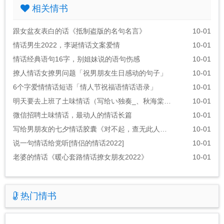
相关情书
跟女盆友表白的话《抵制盗版的名句名言》
10-01
情话男生2022，李诞情话文案爱情
10-01
情话经典语句16字，别姐妹说的语句伤感
10-01
撩人情话女撩男问题「祝男朋友生日感动的句子」
10-01
6个字爱情情话短语「情人节祝福语情话语录」
10-01
明天要去上班了土味情话（写给い独奏_、秋海棠ぃ的情话）
10-01
微信招聘土味情话，最动人的情话长篇
10-01
写给男朋友的七夕情话胶囊《对不起，查无此人！原创》
10-01
说一句情话给党听[情侣的情话2022]
10-01
老婆的情话《暖心套路情话撩女朋友2022》
10-01
热门情书