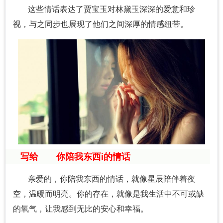
这些情话表达了贾宝玉对林黛玉深深的爱意和珍
视，与之同步也展现了他们之间深厚的情感纽带。
写给 你陪我东西i的情话
亲爱的，你陪我东西的情话，就像星辰陪伴着夜
空，温暖而明亮。你的存在，就像是我生活中不可或缺
的氧气，让我感到无比的安心和幸福。