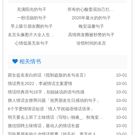
充满阳光的句子
所有的心酸委屈自己扛的句子
一秒泪崩的句子
2020年最火的的句子
早上吸引朋友圈的句子
晚安温馨句子
名言头像图片大全人生感悟
高情商发圈被秒赞的句子
心情低落无奈句子
珍惜时间的名言
相关情书
跟女盆友表白的话《抵制盗版的名句名言》
10-01
情话男生2022，李诞情话文案爱情
10-01
情话经典语句16字，别姐妹说的语句伤感
10-01
撩人情话女撩男问题「祝男朋友生日感动的句子」
10-01
6个字爱情情话短语「情人节祝福语情话语录」
10-01
明天要去上班了土味情话（写给い独奏_、秋海棠ぃ的情话）
10-01
微信招聘土味情话，最动人的情话长篇
10-01
写给男朋友的七夕情话胶囊《对不起，查无此人！原创》
10-01