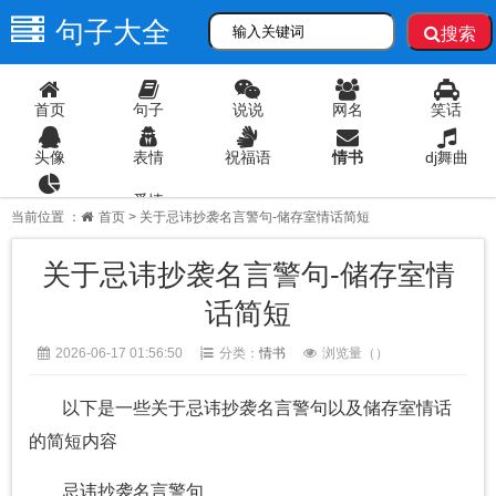
句子大全
搜索
首页
句子
说说
网名
笑话
头像
表情
祝福语
情书
dj舞曲
爱情
语录
当前位置 ：
首页
> 关于忌讳抄袭名言警句-储存室情话简短
关于忌讳抄袭名言警句-储存室情
话简短
2026-06-17 01:56:50
分类：
情书
浏览量（
）
以下是一些关于忌讳抄袭名言警句以及储存室情话
的简短内容
忌讳抄袭名言警句