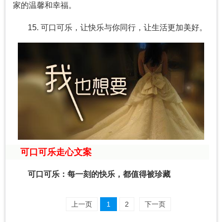
家的温馨和幸福。
15. 可口可乐，让快乐与你同行，让生活更加美好。
可口可乐走心文案
可口可乐：每一刻的快乐，都值得被珍藏
上一页
1
2
下一页