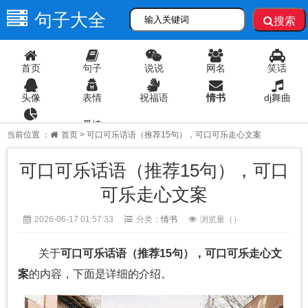
句子大全
搜索
首页
句子
说说
网名
笑话
头像
表情
祝福语
情书
dj舞曲
爱情
语录
当前位置 ：
首页
> 可口可乐话语（推荐15句），可口可乐走心文案
可口可乐话语（推荐15句），可口
可乐走心文案
2026-06-17 01:57:33
分类：
情书
浏览量（
）
关于
可口可乐话语（推荐15句），可口可乐走心文
案
的内容，下面是详细的介绍。