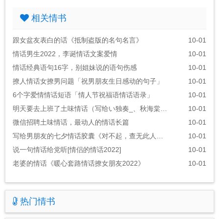
相关情书
跟女盆友表白的话《抵制盗版的名句名言》
10-01
情话男生2022，李诞情话文案爱情
10-01
情话经典语句16字，别姐妹说的语句伤感
10-01
撩人情话女撩男问题「祝男朋友生日感动的句子」
10-01
6个字爱情情话短语「情人节祝福语情话语录」
10-01
明天要去上班了土味情话（写给い独奏_、秋海棠ぃ的情话）
10-01
微信招聘土味情话，最动人的情话长篇
10-01
写给男朋友的七夕情话胶囊《对不起，查无此人！原创》
10-01
说一句情话给党听[情侣的情话2022]
10-01
老婆的情话《暖心套路情话撩女朋友2022》
10-01
热门情书