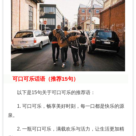
可口可乐话语（推荐15句）
以下是15句关于可口可乐的推荐语：
1. 可口可乐，畅享美好时刻，每一口都是快乐的源
泉。
2. 一瓶可口可乐，满载欢乐与活力，让生活更加精