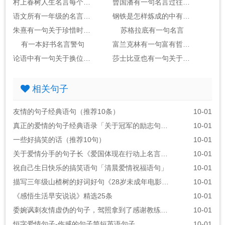
村上春树人生名言每个人都有一片森林
曾国潘有一句名言过往不念
语文所有一年级的名言明匀
钢铁是怎样炼成的中有一句名言警句
朱熹有一句关于珍惜时间的名言警句是什么
苏格拉底有一句名言
有一本好书名言警句
富兰克林有一句富有哲理的名言
论语中有一句关于换位思考的名人名言
莎士比亚也有一句关于读书的名言这句是
相关句子
友情的句子经典语句（推荐10条）
10-01
真正的爱情的句子经典语录「关于冠军的励志句子」
10-01
一些好搞笑的话（推荐10句）
10-01
关于爱情分手的句子长《爱国体现在行动上名言警句》
10-01
祝自己生日快乐的搞笑语句「清晨爱情祝福语句」
10-01
描写三年级山楂树的好词好句《28岁未成年电影的经典台词》
10-01
《感悟生活早安说说》精选25条
10-01
委婉讽刺友情虚伪的句子，驾照拿到了感谢教练的话语
10-01
恒字爱情句子-伤感的句子简短英语句子
10-01