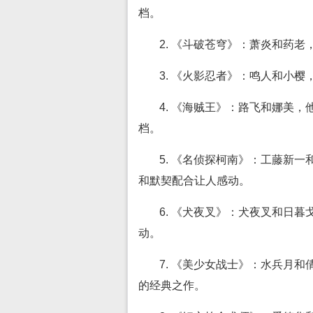
档。
2. 《斗破苍穹》：萧炎和药
3. 《火影忍者》：鸣人和小
4. 《海贼王》：路飞和娜美
档。
5. 《名侦探柯南》：工藤新
和默契配合让人感动。
6. 《犬夜叉》：犬夜叉和日
动。
7. 《美少女战士》：水兵月
的经典之作。