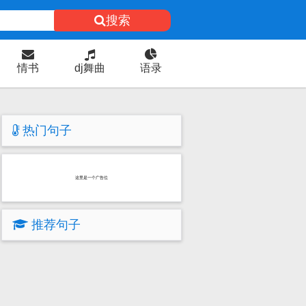
搜索
情书
dj舞曲
语录
热门句子
这里是一个广告位
推荐句子