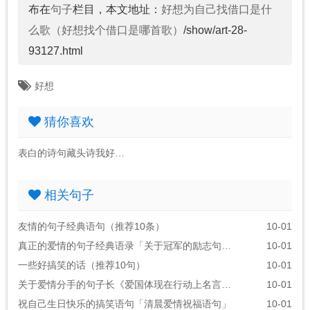
布在
句子
栏目，本文地址：
好想为自己找借口是什
么歌（好想找个借口是哪首歌）
/show/art-28-
93127.html
好想
猜你喜欢
表白的诗句藏头诗我好想你
相关句子
友情的句子经典语句（推荐10条）
10-01
真正的爱情的句子经典语录「关于冠军的励志句子」
10-01
一些好搞笑的话（推荐10句）
10-01
关于爱情分手的句子长《爱国体现在行动上名言警句》
10-01
祝自己生日快乐的搞笑语句「清晨爱情祝福语句」
10-01