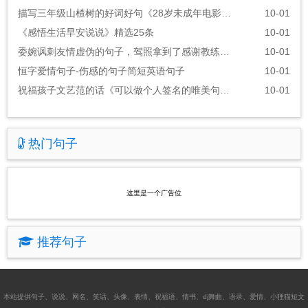
描写三年级山楂树的好词好句《28岁未成年电影的经典台词》
10-01
《感悟生活早安说说》精选25条
10-01
委婉讽刺友情虚伪的句子，驾照拿到了感谢教练的话语
10-01
恒字爱情句子-伤感的句子简短英语句子
10-01
祝福孩子文艺范的话《可以做个人签名的唯美句子》
10-01
热门句子
这里是一个广告位
推荐句子
本站提供
句子
、
说说
、
网名
、
笑话
、
头像
、
表情
、
祝福语
、
情书
、
dj舞曲
、
语录
、
爱情
、
小狸猫短文