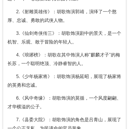
2.《射雕英雄传》：胡歌饰演郭靖，演绎了一个憨
厚、忠诚、勇敢的武侠人物。
3.《仙剑奇侠传三》：胡歌饰演剧中的景天，是一个
机智、乐观、敢于冒险的年轻人。
4.《琅琊榜》：胡歌在其中饰演人称"麒麟才子"的梅
长苏，一个聪明绝顶、冷静睿智的人。
5.《少年杨家将》：胡歌饰演杨延昭，展现了杨家将
的英勇和忠诚。
6.《风中奇缘》：胡歌饰演的莫循，一个风度翩翩、
才华横溢的公子。
7.《县委大院》：胡歌饰演的角色是吕青山，展现了
一个公正无私、为民请命的官员形象。