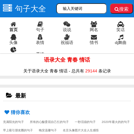
句子大全
搜索
首页
句子
说说
网名
笑话
头像
表情
祝福语
情书
dj舞曲
爱情
语录
语录大全 青春 情话
关于语录大全 青春 情话 - 总共有
29144
条记录
最新
猜你喜欢
充满阳光的句子
所有的心酸委屈自己扛的句子
一秒泪崩的句子
2020年最火的的句子
早上吸引朋友圈的句子
晚安温馨句子
名言头像图片大全人生感悟