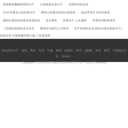
高情商发圈被秒赞的句子
心情低落无奈句子
珍惜时间的名言
2020年最走心的经典句子
网抑云经典语录短句表情包
励志早安打卡语录表情
讽刺白莲花的经典语录表情包
名言网名
经典句子 人生感悟
冬季诗句唯美情书
二年级的祝福语名言名句
爱情诗句现代三行情书
关于和谐的名言(或诗句或优美的句子)
临高买房
中国铁建书香小镇
三亚度假房
本站提供
句子
、
说说
、
网名
、
笑话
、
头像
、
表情
、
祝福语
、
情书
、
dj舞曲
、
语录
、
爱情
、
小狸猫短文
学
。等内容！
Copyright © 2018
琼ICP备2021000462号-6
BY：秋心草
sitemap