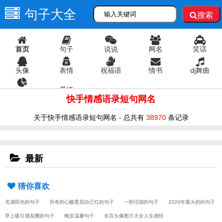
句子大全
搜索
首页
句子
说说
网名
笑话
头像
表情
祝福语
情书
dj舞曲
爱情
语录
快手情感语录短句网名
关于快手情感语录短句网名 - 总共有
38970
条记录
最新
猜你喜欢
充满阳光的句子
所有的心酸委屈自己扛的句子
一秒泪崩的句子
2020年最火的的句子
早上吸引朋友圈的句子
晚安温馨句子
名言头像图片大全人生感悟