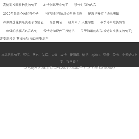
高情商发圈被秒赞的句子
心情低落无奈句子
珍惜时间的名言
2020年最走心的经典句子
网抑云经典语录短句表情包
励志早安打卡语录表情
讽刺白莲花的经典语录表情包
名言网名
经典句子 人生感悟
冬季诗句唯美情书
二年级的祝福语名言名句
爱情诗句现代三行情书
关于和谐的名言(或诗句或优美的句子)
定安新楼盘
蓝湖海韵
海口投资房产
本站提供
句子
、
说说
、
网名
、
笑话
、
头像
、
表情
、
祝福语
、
情书
、
dj舞曲
、
语录
、
爱情
、
小狸猫短文
学
。等内容！
Copyright © 2018
琼ICP备2021000462号-6
BY：秋心草
sitemap