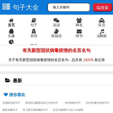
句子大全
搜索
首页
句子
说说
网名
笑话
头像
表情
祝福语
情书
dj舞曲
爱情
语录
有关新型冠状病毒疫情的名言名句
关于有关新型冠状病毒疫情的名言名句 - 总共有
18205
条记录
最新
猜你喜欢
充满阳光的句子
所有的心酸委屈自己扛的句子
一秒泪崩的句子
2020年最火的的句子
晚安温馨句子
早上吸引朋友圈的句子
名言头像图片大全人生感悟