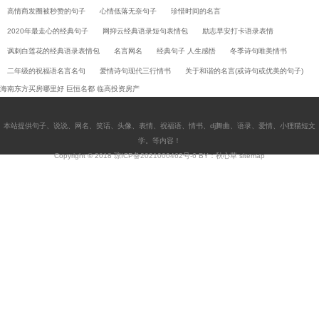
高情商发圈被秒赞的句子
心情低落无奈句子
珍惜时间的名言
2020年最走心的经典句子
网抑云经典语录短句表情包
励志早安打卡语录表情
讽刺白莲花的经典语录表情包
名言网名
经典句子 人生感悟
冬季诗句唯美情书
二年级的祝福语名言名句
爱情诗句现代三行情书
关于和谐的名言(或诗句或优美的句子)
海南东方买房哪里好
巨恒名都
临高投资房产
本站提供
句子
、
说说
、
网名
、
笑话
、
头像
、
表情
、
祝福语
、
情书
、
dj舞曲
、
语录
、
爱情
、
小狸猫短文
学
。等内容！
Copyright © 2018
琼ICP备2021000462号-6
BY：秋心草
sitemap