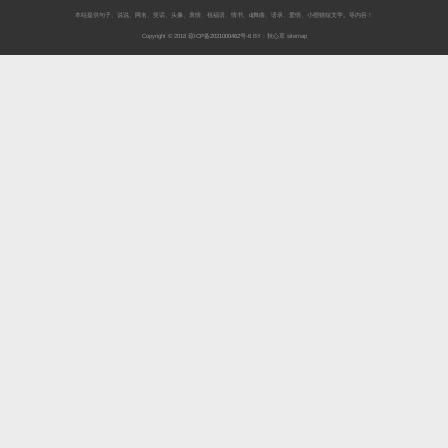
本站提供
句子
、
说说
、
网名
、
笑话
、
头像
、
表情
、
祝福语
、
情书
、
dj舞曲
、
语录
、
爱情
、
小狸猫短文学
。等内容！
Copyright © 2018
琼ICP备2021000462号-6
BY：秋心草
sitemap