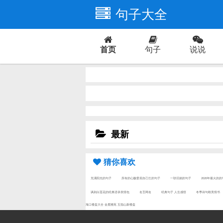
句子大全
首页
句子
说说
爱情
最新
猜你喜欢
充满阳光的句子
所有的心酸委屈自己扛的句子
一秒泪崩的句子
2020年最火的
讽刺白莲花的经典语录表情包
名言网名
经典句子 人生感悟
冬季诗句唯美情书
海口楼盘大全
金鹿雅苑
五指山新楼盘