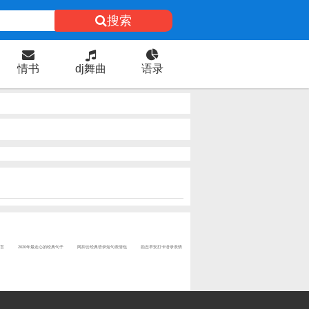
搜索
情书
dj舞曲
语录
言
2020年最走心的经典句子
网抑云经典语录短句表情包
励志早安打卡语录表情