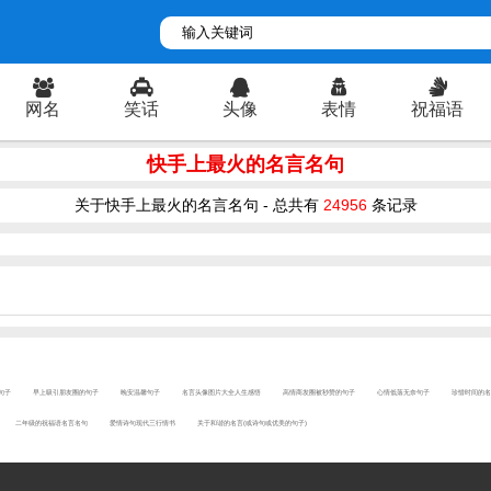
网名
笑话
头像
表情
祝福语
快手上最火的名言名句
关于快手上最火的名言名句 - 总共有
24956
条记录
的句子
早上吸引朋友圈的句子
晚安温馨句子
名言头像图片大全人生感悟
高情商发圈被秒赞的句子
心情低落无奈句子
珍惜时间的名
二年级的祝福语名言名句
爱情诗句现代三行情书
关于和谐的名言(或诗句或优美的句子)